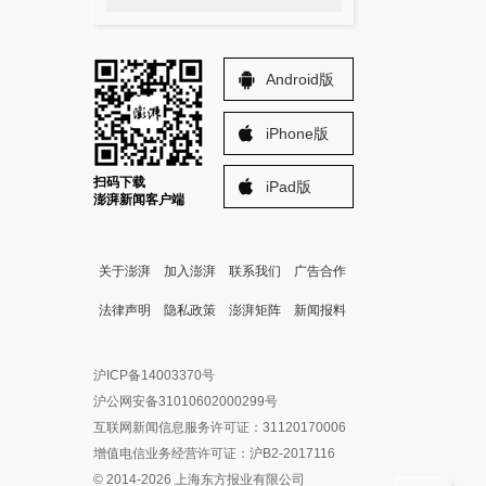
Android版
iPhone版
扫码下载
iPad版
澎湃新闻客户端
关于澎湃
加入澎湃
联系我们
广告合作
法律声明
隐私政策
澎湃矩阵
新闻报料
报料热线: 021-962866
澎湃新闻微博
沪ICP备14003370号
报料邮箱: news@thepaper.cn
澎湃新闻公众号
沪公网安备31010602000299号
澎湃新闻抖音号
互联网新闻信息服务许可证：31120170006
派生万物开放平台
增值电信业务经营许可证：沪B2-2017116
© 2014-
2026
上海东方报业有限公司
IP SHANGHAI