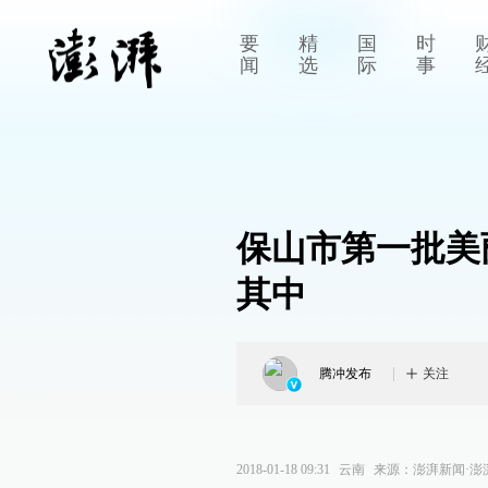
要
精
国
时
闻
选
际
事
保山市第一批美
其中
腾冲发布
关注
2018-01-18 09:31
云南
来源：
澎湃新闻·澎