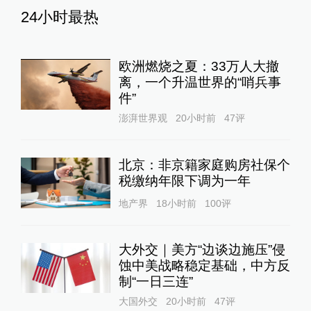
24小时最热
欧洲燃烧之夏：33万人大撤
离，一个升温世界的“哨兵事
件”
澎湃世界观
20小时前
47
评
北京：非京籍家庭购房社保个
税缴纳年限下调为一年
地产界
18小时前
100
评
大外交｜美方“边谈边施压”侵
蚀中美战略稳定基础，中方反
制“一日三连”
大国外交
20小时前
47
评