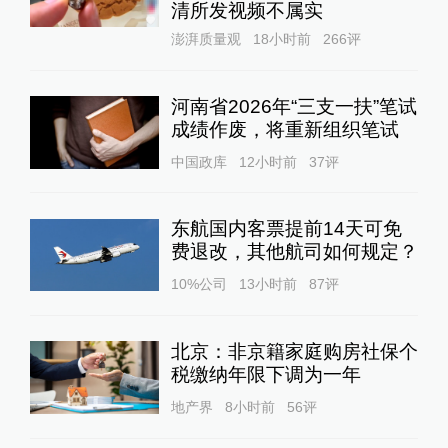
清所发视频不属实
澎湃质量观
18小时前
266
评
河南省2026年“三支一扶”笔试
成绩作废，将重新组织笔试
中国政库
12小时前
37
评
东航国内客票提前14天可免
费退改，其他航司如何规定？
10%公司
13小时前
87
评
北京：非京籍家庭购房社保个
税缴纳年限下调为一年
地产界
8小时前
56
评