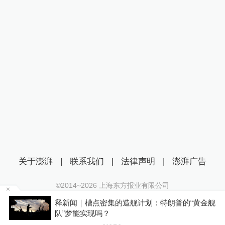
关于澎湃
|
联系我们
|
法律声明
|
澎湃广告
©2014~
2026
上海东方报业有限公司
沪ICP证：沪B2-20170116 | 沪ICP备14003370号
黄金舰
女子称丰胸术9个月后确诊乳腺癌，医美机构：
互联网新闻信息服务许可证：31120170006
手术不可能引发癌症，建议走司法途径
沪公网安备 31010602000299号