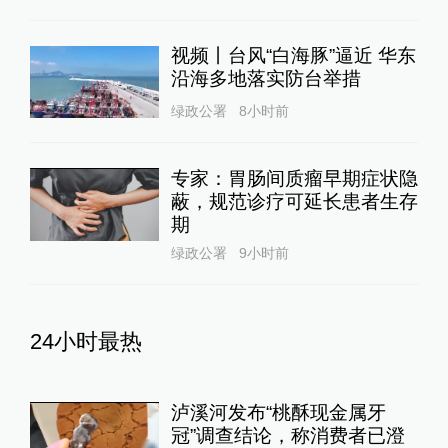
视频丨台风“白海豚”逼近 华东
沿海多地落实防台举措
绿政公署
8小时前
专家：胃肠间质瘤早期症状隐
蔽，规范诊疗可延长患者生存
期
绿政公署
9小时前
24小时最热
泸溪河发布“桃酥现金属牙
冠”调查结论，称消费者已澄