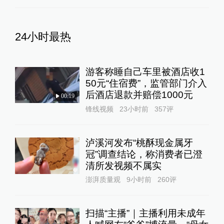
24小时最热
游客称睡自己车里被酒店收1
50元“住宿费”，监管部门介入
后酒店退款并赔偿1000元
00:19
锋线视频
23小时前
357
评
泸溪河发布“桃酥现金属牙
冠”调查结论，称消费者已澄
清所发视频不属实
澎湃质量观
9小时前
260
评
扫描“主播”｜主播利用未成年