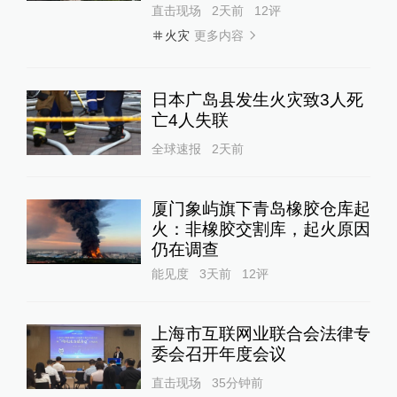
直击现场
2天前
12
评
更多内容
火灾
日本广岛县发生火灾致3人死
亡4人失联
全球速报
2天前
厦门象屿旗下青岛橡胶仓库起
火：非橡胶交割库，起火原因
仍在调查
能见度
3天前
12
评
上海市互联网业联合会法律专
委会召开年度会议
直击现场
35分钟前