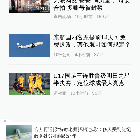
人喊网友“爸爸”博流量，“母女
合拍”多账号被封禁
1
直击现场
10小时前
150
评
东航国内客票提前14天可免
费退改，其他航司如何规定？
10%公司
4小时前
87
评
U17国足三连胜晋级明日之星
半决赛，定位球成最大亮点
运动家
13小时前
56
评
基
官方再通报“特教老师招聘违规”：多人受到党纪
政务处分和组织处理
关于澎湃
|
联系我们
|
法律声明
|
澎湃广告