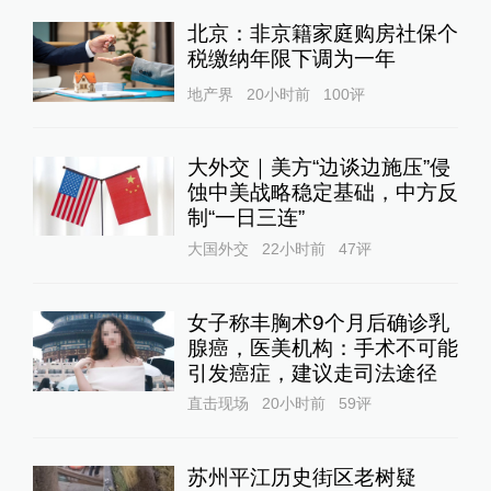
北京：非京籍家庭购房社保个
税缴纳年限下调为一年
地产界
20小时前
100
评
大外交｜美方“边谈边施压”侵
蚀中美战略稳定基础，中方反
制“一日三连”
大国外交
22小时前
47
评
女子称丰胸术9个月后确诊乳
腺癌，医美机构：手术不可能
引发癌症，建议走司法途径
直击现场
20小时前
59
评
苏州平江历史街区老树疑