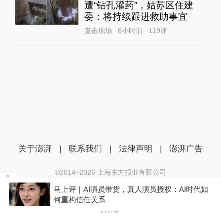
遭“钻孔灌药”，姑苏区住建
委：将持续跟进救助事宜
直击现场
6小时前
119
评
关于澎湃
|
联系我们
|
法律声明
|
澎湃广告
©2014~
2026
上海东方报业有限公司
沪ICP证：沪B2-20170116 | 沪ICP备14003370号
判
马上评｜AI演员带货，真人演员授权：AI时代如
互联网新闻信息服务许可证：31120170006
何重构信任关系
沪公网安备 31010602000299号