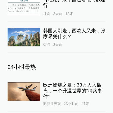
行
社论
2天前
12
评
韩国人刚走，西欧人又来，张
家界凭什么？
迈点
3天前
24小时最热
欧洲燃烧之夏：33万人大撤
离，一个升温世界的“哨兵事
件”
澎湃世界观
23小时前
47
评