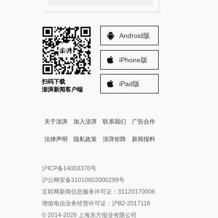
Android版
iPhone版
扫码下载
iPad版
澎湃新闻客户端
关于澎湃
加入澎湃
联系我们
广告合作
法律声明
隐私政策
澎湃矩阵
新闻报料
报料热线: 021-962866
澎湃新闻微博
沪ICP备14003370号
报料邮箱: news@thepaper.cn
澎湃新闻公众号
沪公网安备31010602000299号
澎湃新闻抖音号
互联网新闻信息服务许可证：31120170006
派生万物开放平台
增值电信业务经营许可证：沪B2-2017116
© 2014-
2026
上海东方报业有限公司
IP SHANGHAI