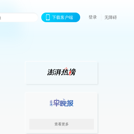
登录
下载客户端
无障碍
查看更多