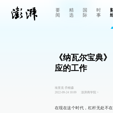
要
精
国
时
闻
选
际
事
《纳瓦尔宝典》
应的工作
埃里克·乔根森
2022-09-24 18:09
澎湃商学院
>
在现在这个时代，杠杆无处不在