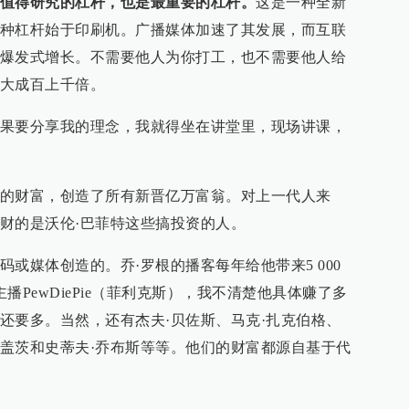
值得研究的杠杆，也是最重要的杠杆。
这是一种全新
种杠杆始于印刷机。广播媒体加速了其发展，而互联
爆发式增长。不需要他人为你打工，也不需要他人给
大成百上千倍。
果要分享我的理念，我就得坐在讲堂里，现场讲课，
的财富，创造了所有新晋亿万富翁。对上一代人来
财的是沃伦·巴菲特这些搞投资的人。
或媒体创造的。乔·罗根的播客每年给他带来5 000
播PewDiePie（菲利克斯），我不清楚他具体赚了多
还要多。当然，还有杰夫·贝佐斯、马克·扎克伯格、
·盖茨和史蒂夫·乔布斯等等。他们的财富都源自基于代