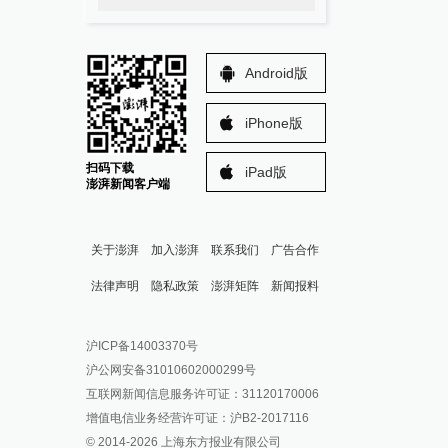
Android版
iPhone版
扫码下载
iPad版
澎湃新闻客户端
关于澎湃
加入澎湃
联系我们
广告合作
法律声明
隐私政策
澎湃矩阵
新闻报料
报料热线: 021-962866
澎湃新闻微博
沪ICP备14003370号
报料邮箱: news@thepaper.cn
澎湃新闻公众号
沪公网安备31010602000299号
澎湃新闻抖音号
互联网新闻信息服务许可证：31120170006
派生万物开放平台
增值电信业务经营许可证：沪B2-2017116
© 2014-
2026
上海东方报业有限公司
IP SHANGHAI