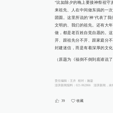
“比如除夕的晚上要接神祭祖守
来祖先、人在中间做东搞的一次
团圆。这里所说的‘神’代表了我
文明的、我们的祖先。还有大年
做，都是老百姓自觉自愿的。这
开、跟祖先分不开、跟家庭分不
封建迷信，而是有着深厚的文化
（原题为《福倒不倒到底谁说了
责任编辑：
王卉
校对：
施鋆
澎湃新闻报料：021-962866
澎湃新闻，未
39
收藏