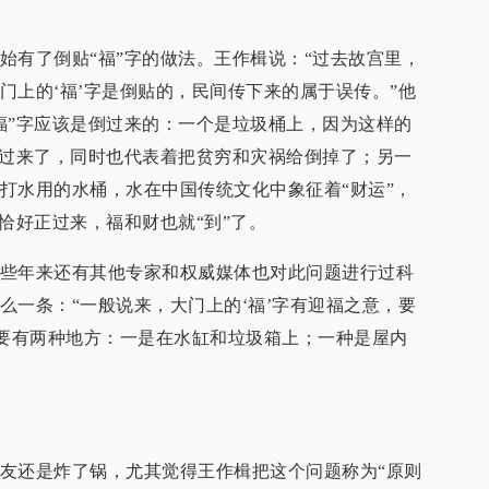
始有了倒贴“福”字的做法。王作楫说：“过去故宫里，
门上的‘福’字是倒贴的，民间传下来的属于误传。”他
福”字应该是倒过来的：一个是垃圾桶上，因为这样的
正过来了，同时也代表着把贫穷和灾祸给倒掉了；另一
打水用的水桶，水在中国传统文化中象征着“财运”，
恰好正过来，福和财也就“到”了。
些年来还有其他专家和权威媒体也对此问题进行过科
么一条：“一般说来，大门上的‘福’字有迎福之意，要
主要有两种地方：一是在水缸和垃圾箱上；一种是屋内
友还是炸了锅，尤其觉得王作楫把这个问题称为“原则