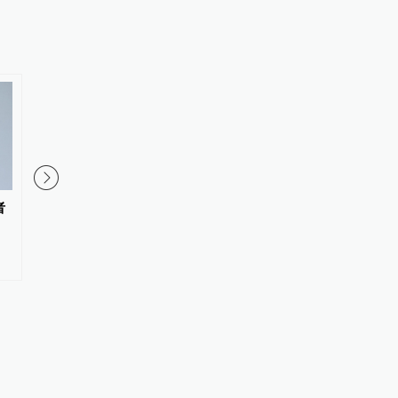
者
人民日报聚焦：暑期“清凉”项目
广东佛山通报“废品场
火热，若遇险情如何妥当处置
人员”：现场有5人，将