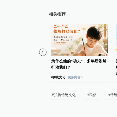
相关推荐
山通报“废品场有残障务工
为什么他的"功夫"，多年后依然
：现场有5人，将从严处置
打动我们？
#
传统文化
更多内容 >
#
弘扬传统文化
#
民俗
#
传