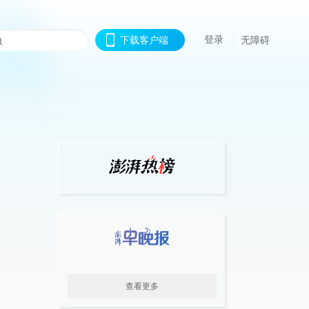
登录
下载客户端
无障碍
查看更多