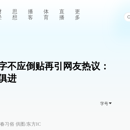
财
思
播
体
直
更
经
想
客
育
播
多
字不应倒贴再引网友热议：
俱进
字号
习俗 供图/东方IC