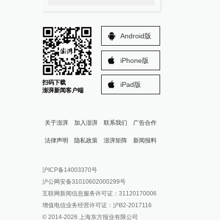
Android版
iPhone版
扫码下载
iPad版
澎湃新闻客户端
关于澎湃
加入澎湃
联系我们
广告合作
法律声明
隐私政策
澎湃矩阵
新闻报料
报料热线: 021-962866
澎湃新闻微博
沪ICP备14003370号
报料邮箱: news@thepaper.cn
澎湃新闻公众号
沪公网安备31010602000299号
澎湃新闻抖音号
互联网新闻信息服务许可证：31120170006
派生万物开放平台
增值电信业务经营许可证：沪B2-2017116
© 2014-
2026
上海东方报业有限公司
IP SHANGHAI