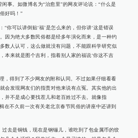
管闲事。如微博名为“治愈里”的网友评论说：“什么是
俗好吗！”
：“你可以讲倒贴‘福’是怎么来的，但你讲‘这是错误
杠了。因为绝大多数民俗都是经多年演化而来，是一种约
多数人认可，这么做就没有问题，不能跟科学研究似
，本来就是图个吉利，指着别人家的福说‘你这不吉
道理，得到了不少网友的附和认同。不过如果仔细看看
就会发现网友们的指责对他来说有点冤。其实他的出
，并不是成心要找茬儿和老百姓过不去。就像指
作楫在不久前一次有关老北京春节民俗的讲座中还讲到
，过去是铜钱，现在是钢镚儿，谁吃到了包金属币的饺