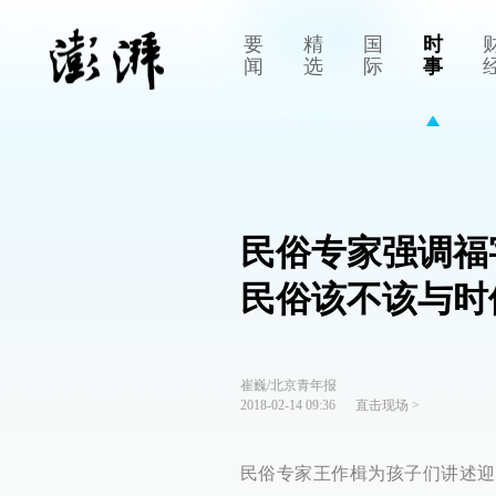
要
精
国
时
闻
选
际
事
民俗专家强调福
民俗该不该与时
崔巍/北京青年报
2018-02-14 09:36
直击现场
>
民俗专家王作楫为孩子们讲述迎春