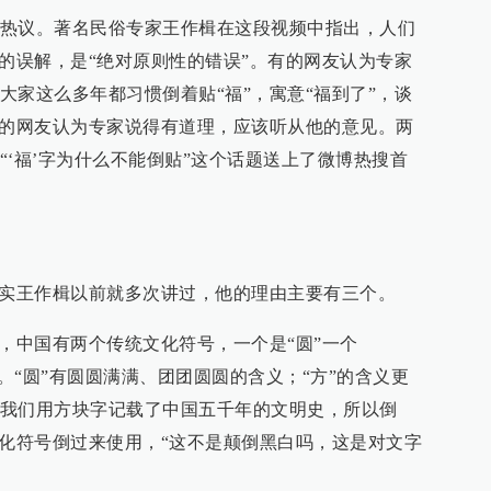
热议。著名民俗专家王作楫在这段视频中指出，人们
俗的误解，是“绝对原则性的错误”。有的网友认为专家
大家这么多年都习惯倒着贴“福”，寓意“福到了”，谈
有的网友认为专家说得有道理，应该听从他的意见。两
“‘福’字为什么不能倒贴”这个话题送上了微博热搜首
其实王作楫以前就多次讲过，他的理由主要有三个。
号，中国有两个传统文化符号，一个是“圆”一个
”。“圆”有圆圆满满、团团圆圆的含义；“方”的含义更
我们用方块字记载了中国五千年的文明史，所以倒
文化符号倒过来使用，“这不是颠倒黑白吗，这是对文字