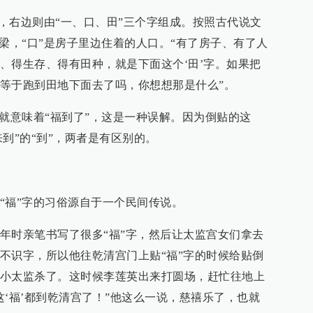
”，右边则由“一、口、田”三个字组成。按照古代说文
梁，“口”是房子里边住着的人口。“有了房子、有了人
、得生存、得有田种，就是下面这个‘田’字。如果把
等于跑到田地下面去了吗，你想想那是什么”。
贴就意味着“福到了”，这是一种误解。因为倒贴的这
来到”的“到”，两者是有区别的。
“福”字的习俗源自于一个民间传说。
年时亲笔书写了很多“福”字，然后让太监宫女们拿去
不识字，所以他往乾清宫门上贴“福”字的时候给贴倒
小太监杀了。这时候李莲英出来打圆场，赶忙往地上
这‘福’都到乾清宫了！”他这么一说，慈禧乐了，也就