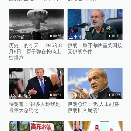
入时保安曾喊话劝阻
00:50
01:11
4小时前
12小时前
历史上的今天｜1945年8
伊朗：重开海峡需美国接
月9日，原子弹在长崎上
受伊朗条件
空爆炸
00:51
00:32
12小时前
12小时前
特朗普：“很多人称我是
伊朗总统：“敌人未能将
最伟大总统之一”
伊朗推入崩溃”