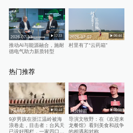
12:33
06:44
2026-07-13
2026-07-07
推动AI与能源融合，施耐
村里有了“云药箱”
德电气助力新质转型
热门推荐
00:44
00:51
7分钟前
14分钟前
9岁男孩在浙江温岭被海
导演文牧野：在《欢迎来
浪卷走，目击者：台风天
龙餐馆》看到美食和战争
已设好围栏，一家四口翻
的相遇和对称