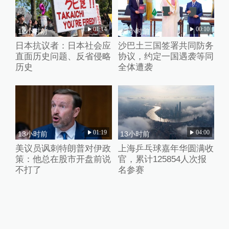
01:14
00:10
12小时前
13小时前
日本抗议者：日本社会应
沙巴土三国签署共同防务
直面历史问题、反省侵略
协议，约定一国遇袭等同
历史
全体遭袭
01:19
04:00
13小时前
13小时前
美议员讽刺特朗普对伊政
上海乒乓球嘉年华圆满收
策：他总在股市开盘前说
官，累计125854人次报
不打了
名参赛