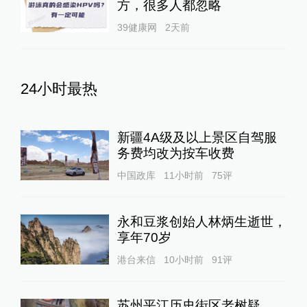
方，很多人都忽略
39健康网
2天前
24小时最热
新疆4A级及以上景区自驾服
务费均改为按车收费
中国政库
11小时前
75
评
永和豆浆创始人林炳生逝世，
享年70岁
港台来信
10小时前
91
评
苏州平江历史街区老树疑