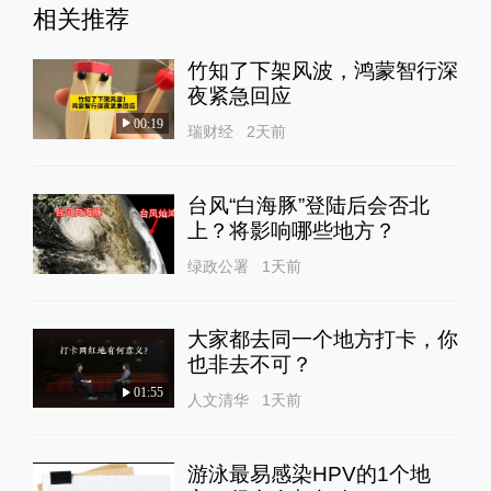
相关推荐
竹知了下架风波，鸿蒙智行深
夜紧急回应
00:19
瑞财经
2天前
台风“白海豚”登陆后会否北
上？将影响哪些地方？
绿政公署
1天前
大家都去同一个地方打卡，你
也非去不可？
01:55
人文清华
1天前
游泳最易感染HPV的1个地