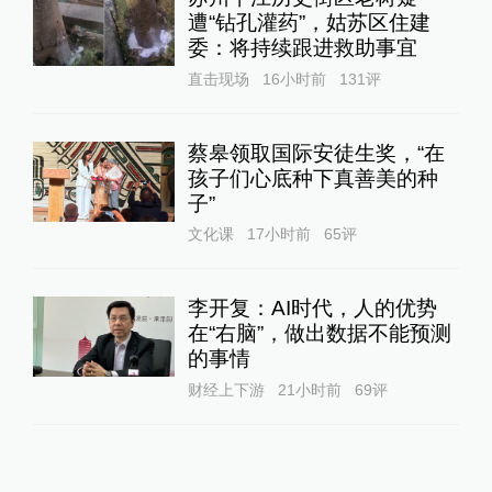
遭“钻孔灌药”，姑苏区住建
委：将持续跟进救助事宜
直击现场
16小时前
131
评
蔡皋领取国际安徒生奖，“在
孩子们心底种下真善美的种
子”
文化课
17小时前
65
评
李开复：AI时代，人的优势
在“右脑”，做出数据不能预测
的事情
财经上下游
21小时前
69
评