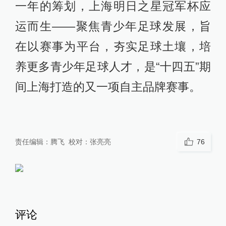
的“上海双雄”足球队；有徐根宝、柳海
光等中国足球名宿。
有范志毅、谢晖95甲A冠军一代；有于
涛、杜威、孙吉、孙祥02超白金一
代；有武磊、张琳芃、曹赟定、颜骏
凌等国家队主力球员。
有世界足球小姐孙雯，有水庆霞和占
据国家队半壁江山的女足姑娘。
有全国运动会包揽足球四冠的辉煌，