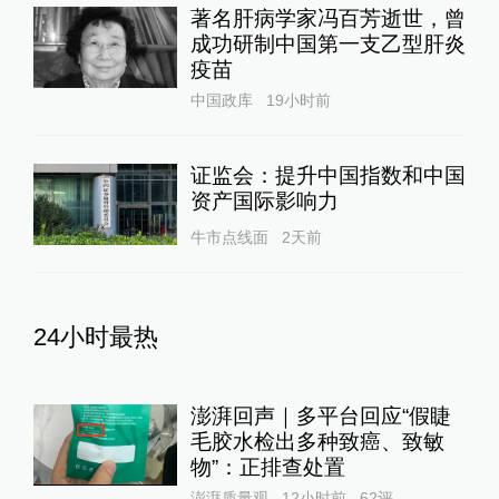
2022-10-02
∙ 北京
15赞
意大利G.D
你十年了越来越差，谁还把孩子送去青
训？
2022-10-03
∙ 未知
5赞
展开更多评论
相关推荐
环球时报社评：中国留学生少
了，美国就“安全”了么
舆论场
20小时前