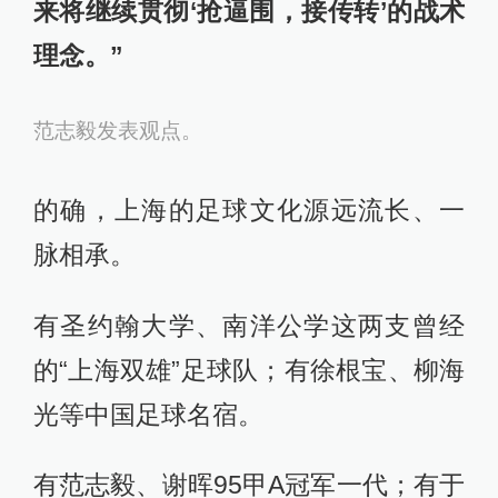
21号卞宇郎、7号傅桐洲以及8号侯奕
林的进球，上海U15红队最终3比0战
胜中国足协精英龙队U15，取得开门
红。
赛后，上海U15红队主教练范志毅在接
受采访时表示，“3比0的比分只是今天
球队在把握机会的能力上更好，接下
来将继续贯彻‘抢逼围，接传转’的战术
理念。”