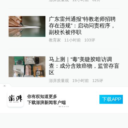
美国考虑禁止进口中国光模
块？市场人士：可能性较小，
影响也可控
牛市点线面
20小时前
著名肝病学家冯百芳逝世，曾
成功研制中国第一支乙型肝炎
疫苗
中国政库
19小时前
证监会：提升中国指数和中国
资产国际影响力
航
你有权知道更多
下载APP
牛市点线面
2天前
下载澎湃新闻客户端
24小时最热