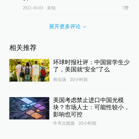
评论
澎湃网友Mj2aq2
男足项目不是取消了吗？
2022-10-02
∙ 未知
16赞
共
3
条回复
邪恶波克比
以中国教育体 制，足球水平必须加入小
升初、初升高、高考的考评范围，从学
校到家长才能重视，否则都去内卷刷
题，谁有闲心去踢球 ？