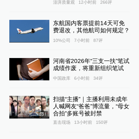
澎湃质量观
12小时前
266
评
东航国内客票提前14天可免
费退改，其他航司如何规定？
10%公司
7小时前
87
评
河南省2026年“三支一扶”笔试
成绩作废，将重新组织笔试
中国政库
6小时前
34
评
扫描“主播”｜主播利用未成年
人喊网友“爸爸”博流量，“母女
合拍”多账号被封禁
1
直击现场
13小时前
150
评