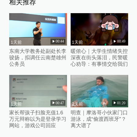
相关推荐
00:44
00:49
1天前
1天前
东南大学教务处副处长李
暖侬心｜大学生情绪失控
骏扬，拟调任云南楚雄州
深夜在街头落泪，民警暖
公务员
心劝导：有事情交给我们
00:47
01:20
1天前
2天前
家长帮孩子扫脸充值1.6
明查｜摩洛哥小伙家门口
万元辩称以为是登录学习
游泳，成“偷渡西班牙”？
网站，游戏公司回应
离大谱了