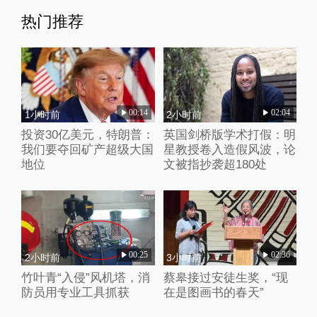
热门推荐
00:14
02:04
1小时前
2小时前
投资30亿美元，特朗普：
英国剑桥版学术打假：明
我们要夺回矿产超级大国
星教授卷入造假风波，论
地位
文被指抄袭超180处
00:25
02:36
2小时前
3小时前
竹叶青“入侵”风机塔，消
蔡皋接过安徒生奖，“现
防员用专业工具抓获
在是图画书的春天”