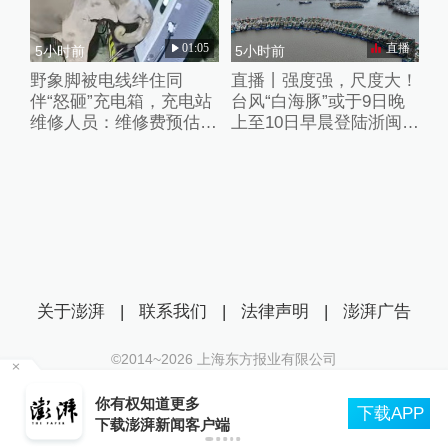
01:05
直播
5小时前
5小时前
野象脚被电线绊住同
直播丨强度强，尺度大！
伴“怒砸”充电箱，充电站
台风“白海豚”或于9日晚
维修人员：维修费预估2
上至10日早晨登陆浙闽沿
万元
海
关于澎湃
|
联系我们
|
法律声明
|
澎湃广告
©2014~
2026
上海东方报业有限公司
沪ICP证：沪B2-20170116 | 沪ICP备14003370号
、
你有权知道更多
互联网新闻信息服务许可证：31120170006
下载APP
下载澎湃新闻客户端
沪公网安备 31010602000299号