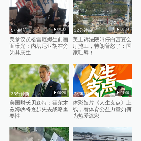
00:33
00:34
5小时前
32分钟前
美参议员格雷厄姆生前画
美上诉法院叫停白宫宴会
面曝光：内塔尼亚胡在旁
厅施工，特朗普怒了：国
为其庆生
家耻辱！
00:26
01:00
33分钟前
2小时前
美国财长贝森特：霍尔木
体彩短片《人生支点》上
兹海峡将逐步失去战略重
线，看体育公益力量如何
要性
为热爱添彩