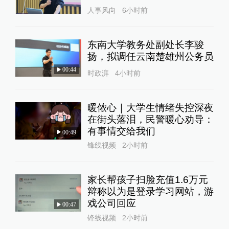
人事风向
6小时前
东南大学教务处副处长李骏
扬，拟调任云南楚雄州公务员
00:44
时政湃
4小时前
暖侬心｜大学生情绪失控深夜
在街头落泪，民警暖心劝导：
有事情交给我们
00:49
锋线视频
2小时前
家长帮孩子扫脸充值1.6万元
辩称以为是登录学习网站，游
戏公司回应
00:47
锋线视频
2小时前