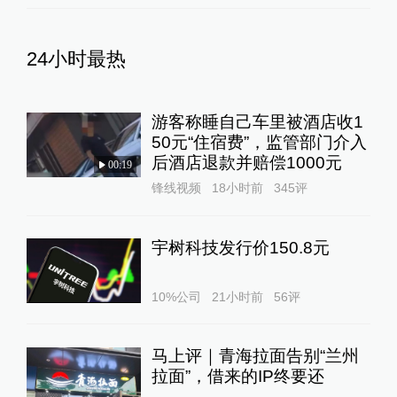
24小时最热
游客称睡自己车里被酒店收1
50元“住宿费”，监管部门介入
后酒店退款并赔偿1000元
00:19
锋线视频
18小时前
345
评
宇树科技发行价150.8元
10%公司
21小时前
56
评
马上评｜青海拉面告别“兰州
拉面”，借来的IP终要还