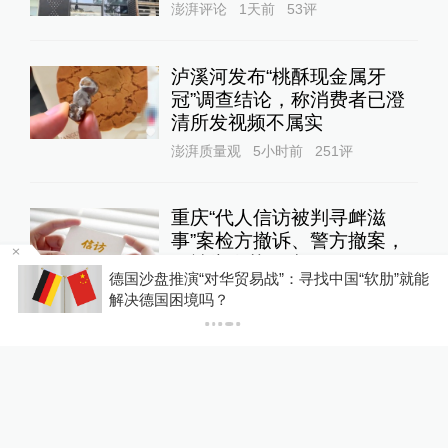
澎湃评论
1天前
53
评
泸溪河发布“桃酥现金属牙
冠”调查结论，称消费者已澄
清所发视频不属实
澎湃质量观
5小时前
251
评
重庆“代人信访被判寻衅滋
事”案检方撤诉、警方撤案，
两被告人获国赔
就能
多地志愿者协会更名为社会工作和志愿服务联合
一号专案
22小时前
53
评
会
关于澎湃
|
联系我们
|
法律声明
|
澎湃广告