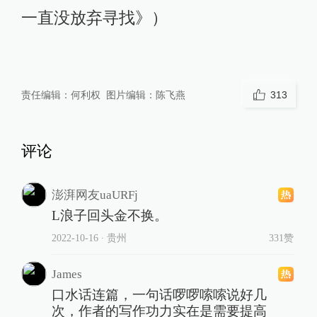
一直没放弃寻找》）
责任编辑：
何利权
图片编辑：
陈飞燕
313
评论
澎湃网友uaURFj
L浪子回头金不换。
2022-10-16
∙ 贵州
331赞
James
口水话连篇，一句话啰啰嗦嗦说好几
次，作者的写作功力实在是需要提高