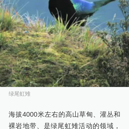
绿尾虹雉
海拔4000米左右的高山草甸、灌丛和
裸岩地带、是绿尾虹雉活动的领域，