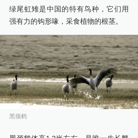
绿尾虹雉是中国的特有鸟种，它们用
强有力的钩形喙，采食植物的根茎。
黑颈鹤