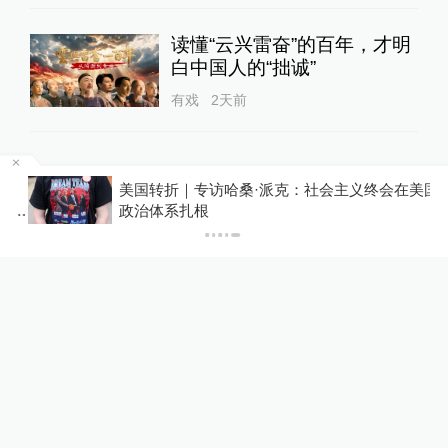
读懂“云兴雷奋”的百年，才明
白中国人的“拙诚”
有戏
2天前
24小时最热
来
美国转折｜专访哈桑·派克：社会主义终会在美国
元素
政治体系扎根
“梅姨”年龄超75岁？死刑适用
受限？律师解读
一号专案
13小时前
53
评
游客睡自己车里被酒店收150
元“住宿费”，监管部门介入后
酒店退款并赔偿1000元
00:19