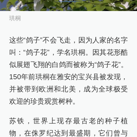
珙桐
这些“鸽子”不会飞走，因为人家的名字
叫：“鸽子花”，学名珙桐。因其花形酷
似展翅飞翔的白鸽而被称为“鸽子花”。
150年前珙桐在雅安的宝兴县被发现，
并被带到欧洲和北美，成为全球极受
欢迎的珍贵观赏树种。
苏铁，世界上现存最古老的种子植
物，在侏罗纪达到最盛期，它们曾与