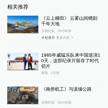
相关推荐
《云上梯田》 云雾山间镌刻
千年大地
京商纪实
20小时前
更多内容
纪录片
1985年威猛乐队来中国巡演1
0天，这部纪录片留存了时代
切片
有戏
1天前
《南侨机工》与滇缅公路
京商纪实
20小时前