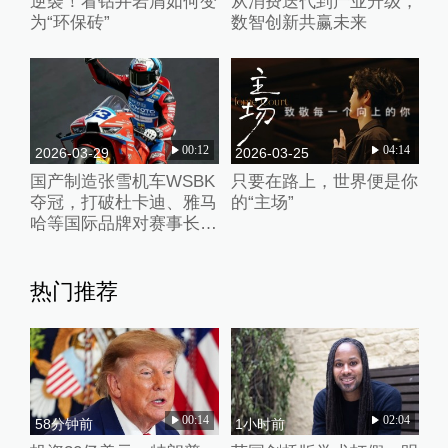
逆袭！看钻井岩屑如何变
从消费迭代到产业升级，
为“环保砖”
数智创新共赢未来
00:12
04:14
2026-03-29
2026-03-25
国产制造张雪机车WSBK
只要在路上，世界便是你
夺冠，打破杜卡迪、雅马
的“主场”
哈等国际品牌对赛事长期
垄断
热门推荐
00:14
02:04
58分钟前
1小时前