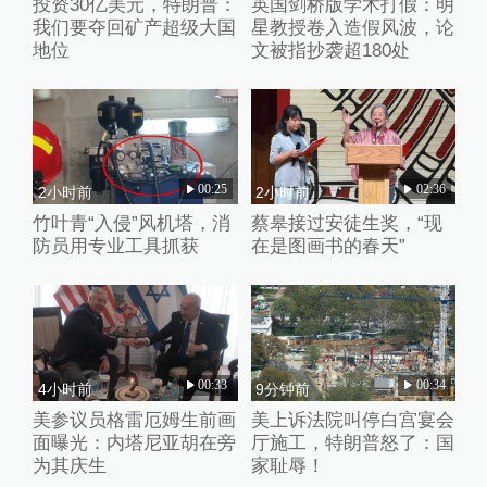
投资30亿美元，特朗普：
英国剑桥版学术打假：明
我们要夺回矿产超级大国
星教授卷入造假风波，论
地位
文被指抄袭超180处
00:25
02:36
2小时前
2小时前
竹叶青“入侵”风机塔，消
蔡皋接过安徒生奖，“现
防员用专业工具抓获
在是图画书的春天”
00:33
00:34
4小时前
9分钟前
美参议员格雷厄姆生前画
美上诉法院叫停白宫宴会
面曝光：内塔尼亚胡在旁
厅施工，特朗普怒了：国
为其庆生
家耻辱！