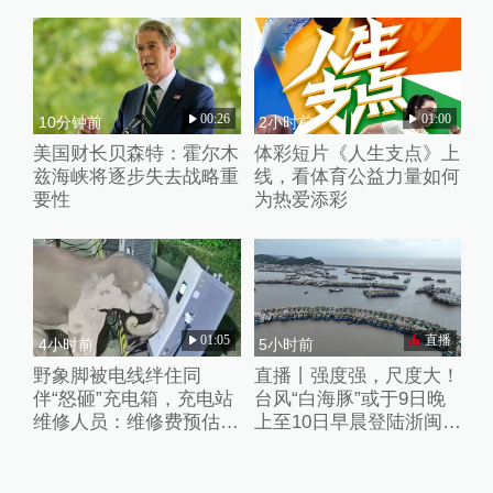
00:26
01:00
10分钟前
2小时前
美国财长贝森特：霍尔木
体彩短片《人生支点》上
兹海峡将逐步失去战略重
线，看体育公益力量如何
要性
为热爱添彩
01:05
直播
4小时前
5小时前
野象脚被电线绊住同
直播丨强度强，尺度大！
伴“怒砸”充电箱，充电站
台风“白海豚”或于9日晚
维修人员：维修费预估2
上至10日早晨登陆浙闽沿
万元
海