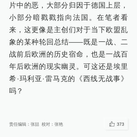
群乌合之众，在煽动下冲向战场，立
誓成为“伟大的一代”。在片外，也是这
群人，在纳粹的鼓吹下，用民意推翻
了魏玛共和国。新版主创大概是真的
忘记了1930版《西线无战事》柏林首
映礼到底经历了什么——在戈培尔策
动下，影院里放进了几千只蟑螂、老
鼠，影片后在纳粹掌权后列为禁片。
这些汹涌的民意，在新版电影里都被
一笔带过了。