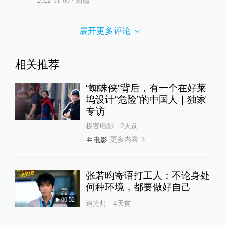
评论
胡了707
不管什么时代，历史总是在重演。
2022-11-09
∙ 山西
盛夏晴天
很真实
2022-11-07
∙ 四川
澎湃网友2iu2uq
时代不同了 战争样式发生了变化
2022-11-06
∙ 新疆