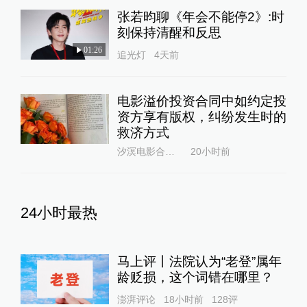
展开更多评论
相关推荐
“蜘蛛侠”背后，有一个在好莱
坞设计“危险”的中国人｜独家
专访
极客电影
2天前
更多内容
电影
张若昀寄语打工人：不论身处
何种环境，都要做好自己
00:52
追光灯
4天前