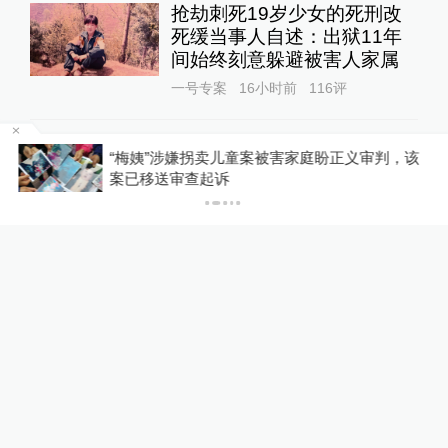
广东雷州通报“特教老师招聘
存在违规”：启动问责程序，
副校长被停职
教育家
19小时前
157
评
“梅姨”涉嫌拐卖儿童案被害家庭盼正义审判，该
P
案已移送审查起诉
媒体：人贩子“梅姨”真实姓名
首曝光
直击现场
17小时前
65
评
澎湃回声｜多平台回应“假睫
毛胶水检出多种致癌、致敏
物”：正排查处置
澎湃质量观
20小时前
69
评