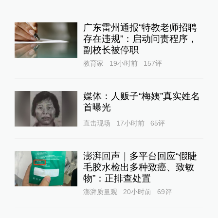
张若昀聊《年会不能停2》:时
刻保持清醒和反思
01:26
追光灯
4天前
电影溢价投资合同中如约定投
资方享有版权，纠纷发生时的
救济方式
汐溟电影合同律师66
20小时前
24小时最热
马上评丨法院认为“老登”属年
龄贬损，这个词错在哪里？
澎湃评论
18小时前
128
评