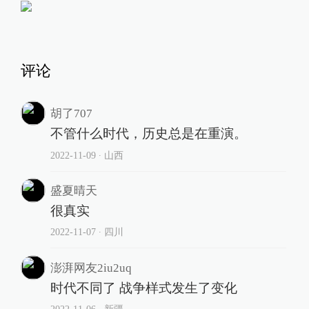
片中的恶，大部分归因于德国上层，
小部分暗戳戳指向法国。在笔者看
来，这更像是主创们对于当下欧盟乱
象的某种轮回总结——既是一战、二
战前后欧洲的历史宿命，也是一战百
年后欧洲的现实幽灵。可这还是埃里
希·玛利亚·雷马克的《西线无战事》
吗？
责任编辑：
张喆
校对：
张艳
373