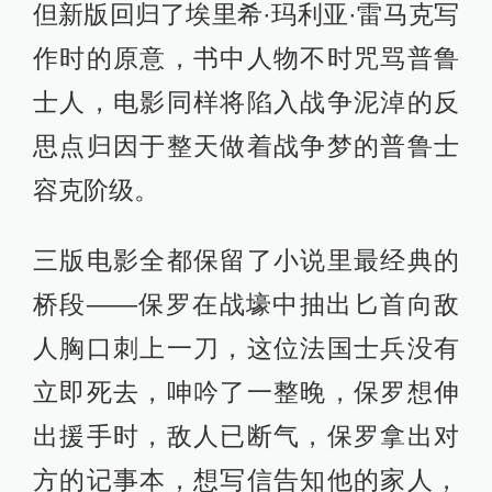
斯托斯下士一直在催促新兵蛋子慷慨
赴死，最终主角保罗发现希摩尔斯托
斯自己却瑟瑟发抖躲在战壕里。
2022版与前两部电影在这种细节上的
区隔，或许就在于德美不同视角，好
莱坞的版本里，德国鬼子是一体的，
但新版回归了埃里希·玛利亚·雷马克写
作时的原意，书中人物不时咒骂普鲁
士人，电影同样将陷入战争泥淖的反
思点归因于整天做着战争梦的普鲁士
容克阶级。