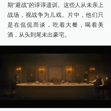
“体面”恰是一战战争逻辑里最荒谬之
处。片中普鲁士容克贵族追忆着父辈
荣光，想要重现俾斯麦统一德国的三
场战争（1864年普丹战争、1866年普
奥战争、1870年普法战争）的丰功伟
绩。然而他们却早已忘记俾斯麦末
期“避战”的谆谆遗训。这些人从未亲上
战场，视战争为儿戏。片中，他们只
是在侃侃而谈，吃着大餐，喝着美
酒，从头到尾未出豪宅。