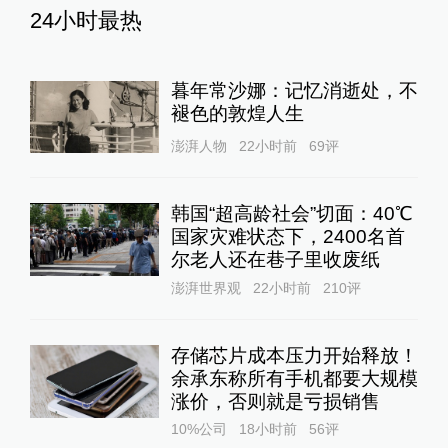
24小时最热
暮年常沙娜：记忆消逝处，不
褪色的敦煌人生
澎湃人物
22小时前
69
评
韩国“超高龄社会”切面：40℃
国家灾难状态下，2400名首
尔老人还在巷子里收废纸
澎湃世界观
22小时前
210
评
存储芯片成本压力开始释放！
余承东称所有手机都要大规模
涨价，否则就是亏损销售
10%公司
18小时前
56
评