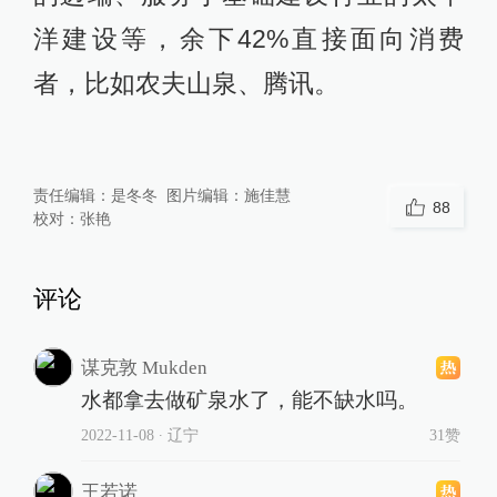
洋建设等，余下42%直接面向消费
者，比如农夫山泉、腾讯。
责任编辑：
是冬冬
图片编辑：
施佳慧
88
校对：
张艳
评论
谋克敦 Mukden
水都拿去做矿泉水了，能不缺水吗。
2022-11-08
∙ 辽宁
31赞
王若诺