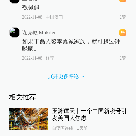
敬佩佩
2022-11-08
∙ 中国澳门
2赞
谋克敦 Mukden
如果丁磊入赘李嘉诚家族，就可超过钟
睒睒。
2022-11-08
∙ 辽宁
2赞
展开更多评论
相关推荐
玉渊谭天丨一个中国新税号引
发美国大焦虑
自贸区连线
1天前