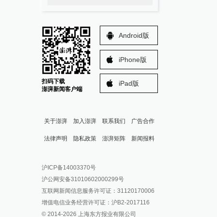
Android版
iPhone版
扫码下载
iPad版
澎湃新闻客户端
关于澎湃
加入澎湃
联系我们
广告合作
法律声明
隐私政策
澎湃矩阵
新闻报料
报料热线: 021-962866
澎湃新闻微博
沪ICP备14003370号
报料邮箱: news@thepaper.cn
澎湃新闻公众号
沪公网安备31010602000299号
澎湃新闻抖音号
互联网新闻信息服务许可证：31120170006
派生万物开放平台
增值电信业务经营许可证：沪B2-2017116
© 2014-
2026
上海东方报业有限公司
IP SHANGHAI