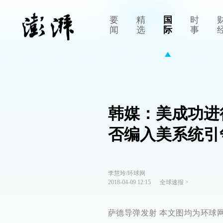
要
精
国
时
闻
选
际
事
韩媒：美成功进
否编入美系统引
李慧玲/环球网
2018-04-09 12:15
全球速报
>
萨德导弹发射 本文图均为环球网