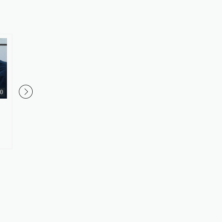
20
释新闻｜霍尔木兹海峡为何难以
埃及移民之子赢得参议
恢复自由通行？
检验美国民主党路线之