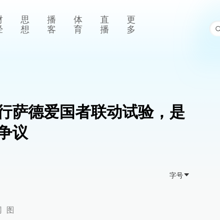
财
思
播
体
直
更
经
想
客
育
播
多
行萨德爱国者联动试验，是
争议
字号
 图