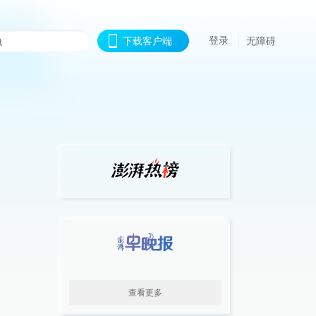
登录
下载客户端
无障碍
查看更多