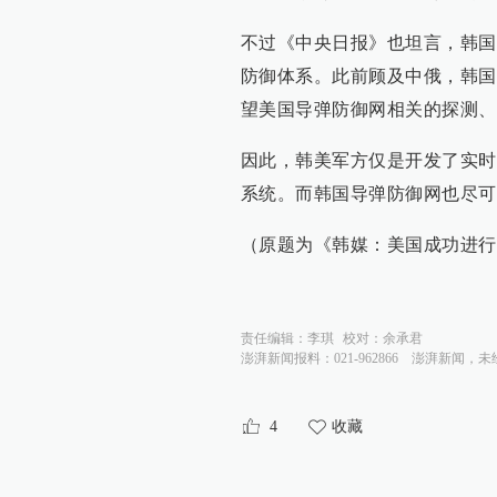
不过《中央日报》也坦言，韩国
防御体系。此前顾及中俄，韩国
望美国导弹防御网相关的探测、
因此，韩美军方仅是开发了实时
系统。而韩国导弹防御网也尽可
（原题为《韩媒：美国成功进行
责任编辑：
李琪
校对：
余承君
澎湃新闻报料：021-962866
澎湃新闻，未
4
收藏