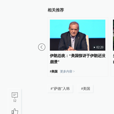
相关推荐
02:20
民之子赢得参议员初选，
伊朗总统：“美国惊讶于伊朗还没
国民主党路线之争
崩溃”
#
美国
更多内容 >
#
“萨德”入韩
#
美国
12