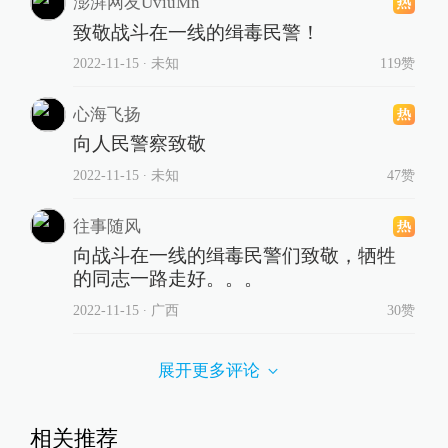
澎湃网友UviuMn
致敬战斗在一线的缉毒民警！
2022-11-15
∙ 未知
119赞
心海飞扬
向人民警察致敬
2022-11-15
∙ 未知
47赞
往事随风
向战斗在一线的缉毒民警们致敬，牺牲
的同志一路走好。。。
2022-11-15
∙ 广西
30赞
展开更多评论
相关推荐