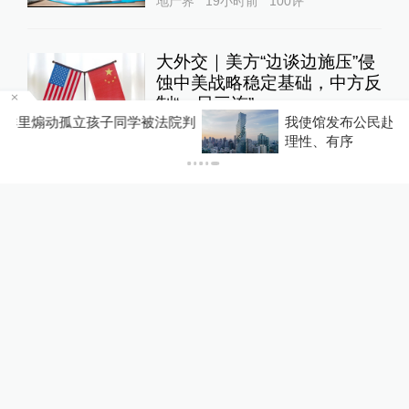
地产界
19小时前
100
评
大外交｜美方“边谈边施压”侵
蚀中美战略稳定基础，中方反
制“一日三连”
判
我使馆发布公民赴泰参加文体活动提醒：文明、
大国外交
21小时前
47
评
理性、有序
女子称丰胸术9个月后确诊乳
腺癌，医美机构：手术不可能
引发癌症，建议走司法途径
直击现场
19小时前
59
评
东航国内客票提前14天可免
费退改，其他航司如何规定？
10%公司
1天前
100
评