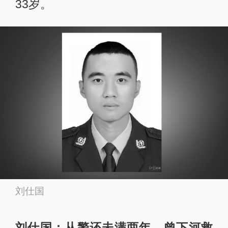
33岁。
刘仕国
刘仕国：从警还未满两年，曾下河救