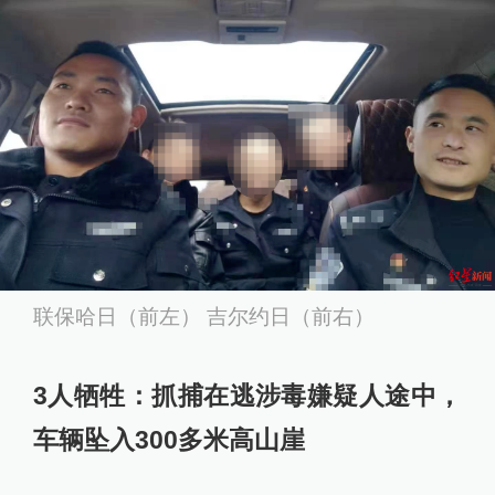
联保哈日（前左） 吉尔约日（前右）
3人牺牲：抓捕在逃涉毒嫌疑人途中，
车辆坠入300多米高山崖