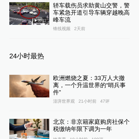
轿车载伤员求助黄山交警，警
车紧急开道引导车辆穿越晚高
峰车流
00:22
锋线视频
2天前
24小时最热
欧洲燃烧之夏：33万人大撤
离，一个升温世界的“哨兵事
件”
澎湃世界观
21小时前
47
评
北京：非京籍家庭购房社保个
税缴纳年限下调为一年