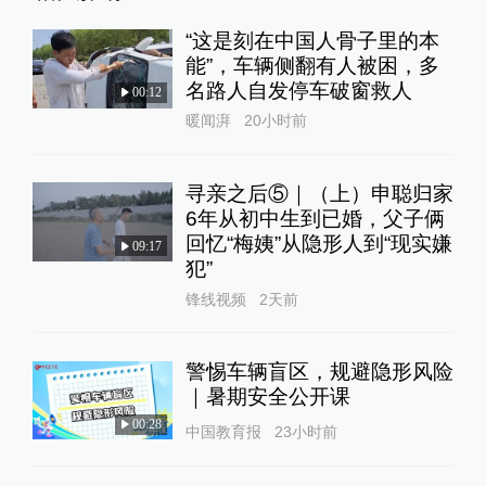
“这是刻在中国人骨子里的本
能”，车辆侧翻有人被困，多
名路人自发停车破窗救人
00:12
暖闻湃
20小时前
寻亲之后⑤｜（上）申聪归家
6年从初中生到已婚，父子俩
回忆“梅姨”从隐形人到“现实嫌
09:17
犯”
锋线视频
2天前
警惕车辆盲区，规避隐形风险
｜暑期安全公开课
00:28
中国教育报
23小时前