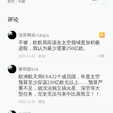
校对：
刘威
评论
澎湃网友vQrq2a
不够，欧航局应该在太空领域更加积极
进取，我认为最少需要250亿欧。
2022-11-22
∙ 未知
14赞
黎明星624
欧洲航天局ESA22个成员国，年度太空
预算至少应该220亿欧元以上……预算严
重不足，就没法独立搞火星、深空等大
型任务，完全无法与美中比肩而立！！
2022-11-23
∙ 湖北