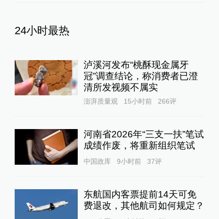
24小时最热
泸溪河发布“桃酥现金属牙
冠”调查结论，称消费者已澄
清所发视频不属实
澎湃质量观
15小时前
266
评
河南省2026年“三支一扶”笔试
成绩作废，将重新组织笔试
中国政库
9小时前
37
评
东航国内客票提前14天可免
费退改，其他航司如何规定？