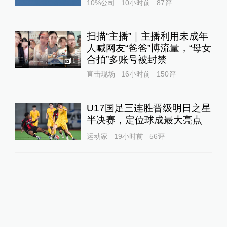
10%公司
10小时前
87
评
扫描“主播”｜主播利用未成年
人喊网友“爸爸”博流量，“母女
合拍”多账号被封禁
1
直击现场
16小时前
150
评
U17国足三连胜晋级明日之星
半决赛，定位球成最大亮点
运动家
19小时前
56
评