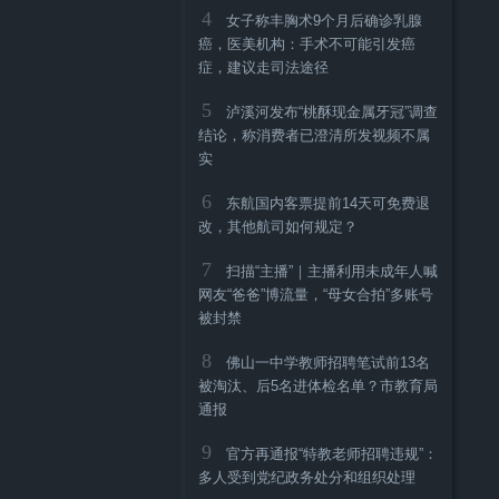
4
女子称丰胸术9个月后确诊乳腺
癌，医美机构：手术不可能引发癌
症，建议走司法途径
5
泸溪河发布“桃酥现金属牙冠”调查
结论，称消费者已澄清所发视频不属
实
6
东航国内客票提前14天可免费退
改，其他航司如何规定？
7
扫描“主播”｜主播利用未成年人喊
网友“爸爸”博流量，“母女合拍”多账号
被封禁
8
佛山一中学教师招聘笔试前13名
被淘汰、后5名进体检名单？市教育局
通报
9
官方再通报“特教老师招聘违规”：
多人受到党纪政务处分和组织处理