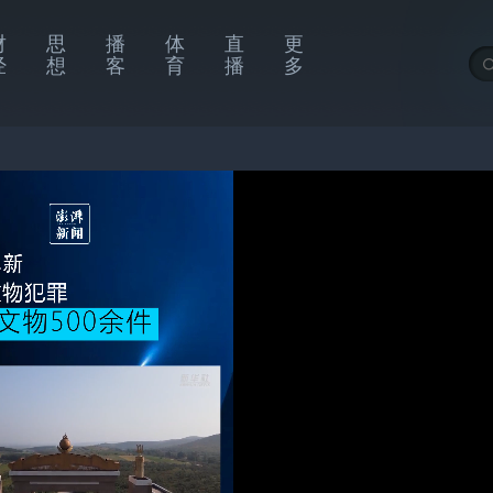
财
思
播
体
直
更
经
想
客
育
播
多