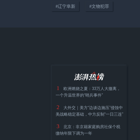
#
辽宁阜新
#
文物犯罪
01:16
甘肃陇南一村庄季节性缺水，七
旬老人靠竹篓背水维持生活
02:24
1
欧洲燃烧之夏：33万人大撤离，
天路Vlog｜珠峰108拐极限实
一个升温世界的“哨兵事件”
测！比亚迪天神之眼B征服高原
2
大外交｜美方“边谈边施压”侵蚀中
天路
美战略稳定基础，中方反制“一日三连”
3
北京：非京籍家庭购房社保个税
缴纳年限下调为一年