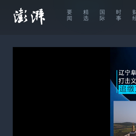
要
精
国
时
闻
选
际
事