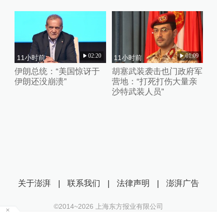
02:20
01:09
11小时前
11小时前
伊朗总统：“美国惊讶于
胡塞武装袭击也门政府军
伊朗还没崩溃”
营地：“打死打伤大量亲
沙特武装人员”
关于澎湃
|
联系我们
|
法律声明
|
澎湃广告
©2014~
2026
上海东方报业有限公司