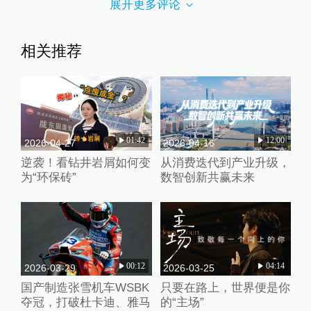
展开更多评论
相关推荐
01:42
12:00
2026-04-27
2026-04-16
逆袭！看钻井岩屑如何变
从消费迭代到产业升级，
为“环保砖”
数智创新共赢未来
00:12
04:14
2026-03-29
2026-03-25
国产制造张雪机车WSBK
只要在路上，世界便是你
夺冠，打破杜卡迪、雅马
的“主场”