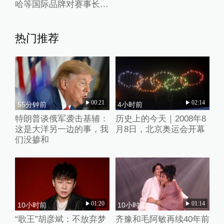
哈等国际品牌对赛事长期
垄断
热门推荐
00:21
02:14
55分钟前
4小时前
特朗普谈俄军袭击基辅：
历史上的今天｜2008年8
这是大洋另一边的事，我
月8日，北京奥运会开幕
们没掺和
01:20
01:14
10小时前
10小时前
“歌王”胡彦斌：不放弃梦
齐豫和毛阿敏再续40年前