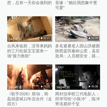
想，总有一天你会做到的
音缘：“她比我想象中更
可爱”
02:17
03:08
14小时前
14分钟前
台风来临前，没等来妈妈
多名避暑老人因山洪被困
的三只松鼠宝宝迎来一
陕西蓝田秦岭山里，县应
场“接力救助”
急局：人员都安全，路暂
时没通
01:23
00:50
10小时前
10小时前
《歌手2026》联动，韩
两封信串联三代电影人：
磊胡彦斌12年后合作《走
田华写给“小陈冲” ，陈冲
四方》
寄语易烊千玺