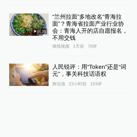
“兰州拉面”多地改名“青海拉
面”？青海省拉面产业行业协
会：青海人开的店自愿报名，
01:16
不用交钱
锋线视频
1天前
78
评
人民锐评：用“Token”还是“词
元”，事关科技话语权
舆论场
23小时前
103
评