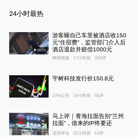
24小时最热
游客睡自己车里被酒店收150
元“住宿费”，监管部门介入后
酒店退款并赔偿1000元
00:19
锋线视频
17小时前
320
评
宇树科技发行价150.8元
10%公司
19小时前
56
评
马上评｜青海拉面告别“兰州
拉面”，借来的IP终要还
澎湃评论
22小时前
53
评