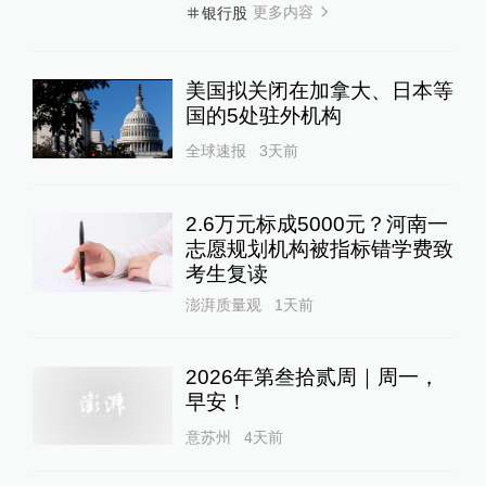
更多内容
银行股
美国拟关闭在加拿大、日本等
国的5处驻外机构
全球速报
3天前
2.6万元标成5000元？河南一
志愿规划机构被指标错学费致
考生复读
澎湃质量观
1天前
2026年第叁拾贰周｜周一，
早安！
意苏州
4天前