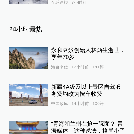
全球速报
7小时前
24小时最热
永和豆浆创始人林炳生逝世，
享年70岁
港台来信
12小时前
141
评
新疆4A级及以上景区自驾服
务费均改为按车收费
中国政库
14小时前
100
评
“青海和兰州在抢一碗面？”青
海媒体：这种说法，格局小了