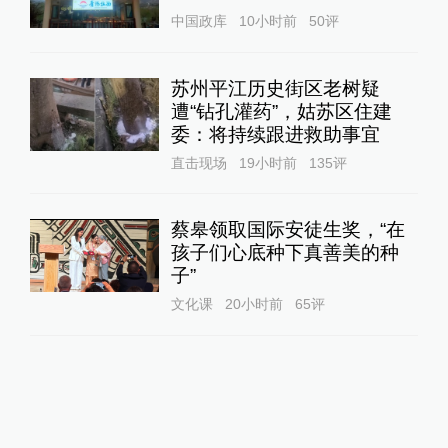
中国政库
10小时前
50
评
苏州平江历史街区老树疑
遭“钻孔灌药”，姑苏区住建
委：将持续跟进救助事宜
直击现场
19小时前
135
评
蔡皋领取国际安徒生奖，“在
孩子们心底种下真善美的种
子”
文化课
20小时前
65
评