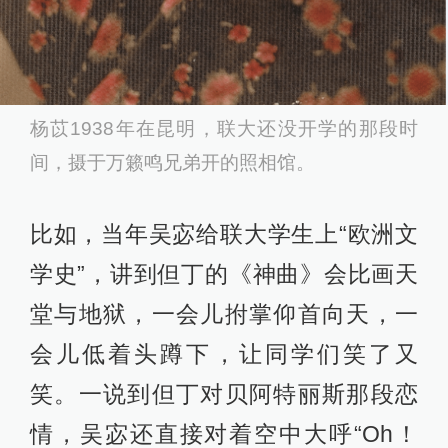
杨苡1938年在昆明，联大还没开学的那段时
间，摄于万籁鸣兄弟开的照相馆。
比如，当年吴宓给联大学生上“欧洲文
学史”，讲到但丁的《神曲》会比画天
堂与地狱，一会儿拊掌仰首向天，一
会儿低着头蹲下，让同学们笑了又
笑。一说到但丁对贝阿特丽斯那段恋
情，吴宓还直接对着空中大呼“Oh！