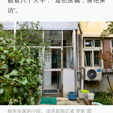
贴着八个大字：“遵照医嘱，谢绝来
访”。
杨先生家的小院。澎湃新闻记者 罗昕 图