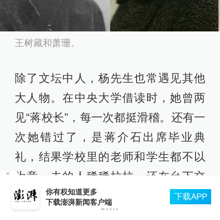
王树藏和萧珊。
除了文坛中人，杨先生也常遇见其他
大人物。在中央大学借读时，她曾两
见“蒋校长”，每一次都挺滑稽。还有一
次她错过了，是蒋介石出席毕业典
礼，结果学校里的老师和学生都不以
为意，去的人稀稀拉拉，还在台下交
扫描“主播”｜主播利用未成年人喊网友“爸爸”博流
头接耳，让蒋介石大为恼火。
P
量，“母女合拍”多账号被封禁