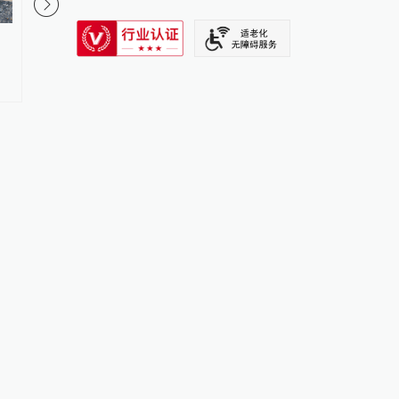
SIXTH TONE
抢劫杀人犯死刑改死缓被害人家
四川南充市委原书记古
属十年后才知晓，申诉已获云南
1.24亿余元，一审被判
省检受理