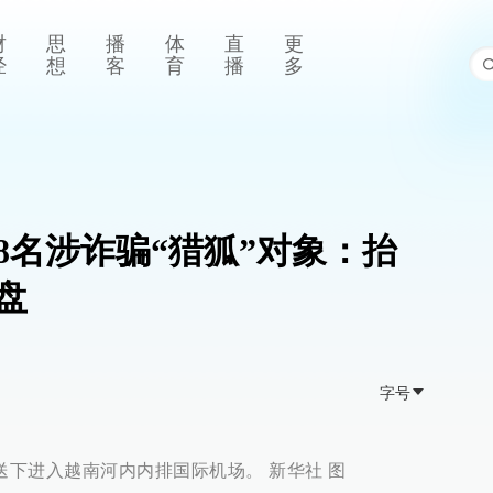
财
思
播
体
直
更
经
想
客
育
播
多
8名涉诈骗“猎狐”对象：抬
盘
字号
送下进入越南河内内排国际机场。 新华社 图