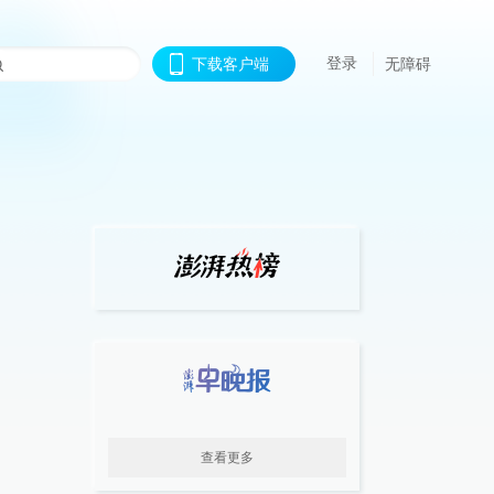
登录
下载客户端
无障碍
查看更多