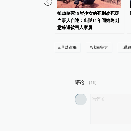
充市委原书记古正举受贿
抢劫刺死19岁少女的死刑改死缓
亿余元，一审被判无期
当事人自述：出狱11年间始终刻
意躲避被害人家属
#
理财诈骗
#
越南警方
#
猎
评论
（
18
）