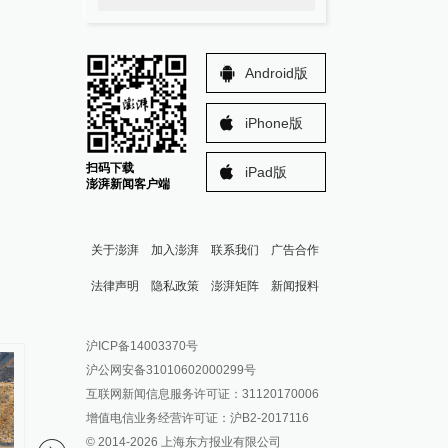
Android版
iPhone版
扫码下载
iPad版
澎湃新闻客户端
关于澎湃
加入澎湃
联系我们
广告合作
法律声明
隐私政策
澎湃矩阵
新闻报料
报料热线: 021-962866
澎湃新闻微博
沪ICP备14003370号
报料邮箱: news@thepaper.cn
澎湃新闻公众号
沪公网安备31010602000299号
澎湃新闻抖音号
互联网新闻信息服务许可证：31120170006
派生万物开放平台
增值电信业务经营许可证：沪B2-2017116
© 2014-
2026
上海东方报业有限公司
IP SHANGHAI