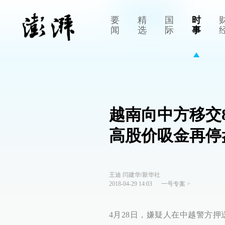
要
精
国
时
闻
选
际
事
越南向中方移交
高股价吸金再停
王迪 闫建华/新华社
2018-04-29 14:03
一号专案
>
4月28日，嫌疑人在中越警方押