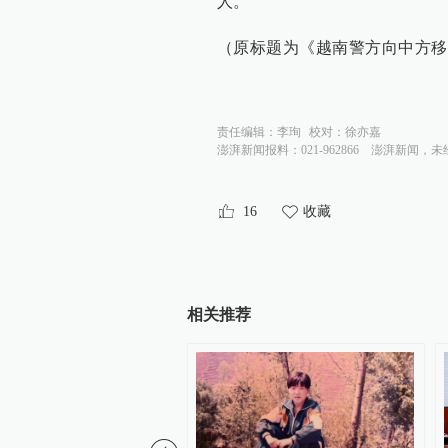
人。
（原标题为《越南警方向中方移
责任编辑：
李珣
校对：
徐亦嘉
澎湃新闻报料：021-962866
澎湃新闻，未
16
收藏
相关推荐