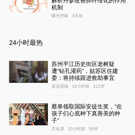
解析丹参改善肺纤维化的作用
机制
曙光呼吸
3天前
24小时最热
苏州平江历史街区老树疑
遭“钻孔灌药”，姑苏区住建
委：将持续跟进救助事宜
直击现场
10小时前
122
评
蔡皋领取国际安徒生奖，“在
孩子们心底种下真善美的种
子”
文化课
10小时前
59
评