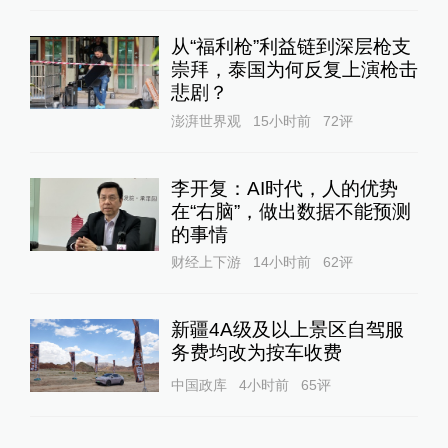
从“福利枪”利益链到深层枪支
崇拜，泰国为何反复上演枪击
悲剧？
澎湃世界观
15小时前
72
评
李开复：AI时代，人的优势
在“右脑”，做出数据不能预测
的事情
财经上下游
14小时前
62
评
新疆4A级及以上景区自驾服
务费均改为按车收费
中国政库
4小时前
65
评