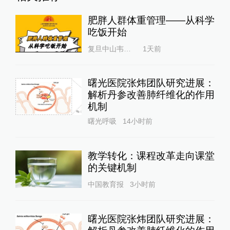
肥胖人群体重管理——从科学
吃饭开始
复旦中山韦素兰
1天前
曙光医院张炜团队研究进展：
解析丹参改善肺纤维化的作用
机制
曙光呼吸
14小时前
教学转化：课程改革走向课堂
的关键机制
中国教育报
3小时前
曙光医院张炜团队研究进展：