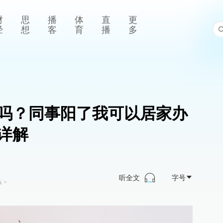
财
思
播
体
直
更
经
想
客
育
播
多
吗？同事阳了我可以居家办
详解
听全文
字号
条
>