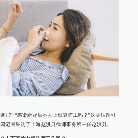
伤吗？”“感染新冠后不去上班算旷工吗？”这类话题引
湃新闻记者采访了上海赵洪升律师事务所主任赵洪升。