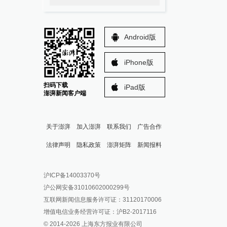
Android版
iPhone版
扫码下载
iPad版
澎湃新闻客户端
关于澎湃
加入澎湃
联系我们
广告合作
法律声明
隐私政策
澎湃矩阵
新闻报料
报料热线: 021-962866
澎湃新闻微博
沪ICP备14003370号
报料邮箱: news@thepaper.cn
澎湃新闻公众号
沪公网安备31010602000299号
澎湃新闻抖音号
互联网新闻信息服务许可证：31120170006
派生万物开放平台
增值电信业务经营许可证：沪B2-2017116
© 2014-
2026
上海东方报业有限公司
IP SHANGHAI