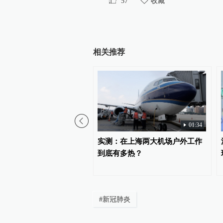
57
收藏
相关推荐
00:15
01:34
丨上海虹桥站一旅客突然
实测：在上海两大机场户外工作
他们跪地施救接力“抢”回
到底有多热？
#
新冠肺炎