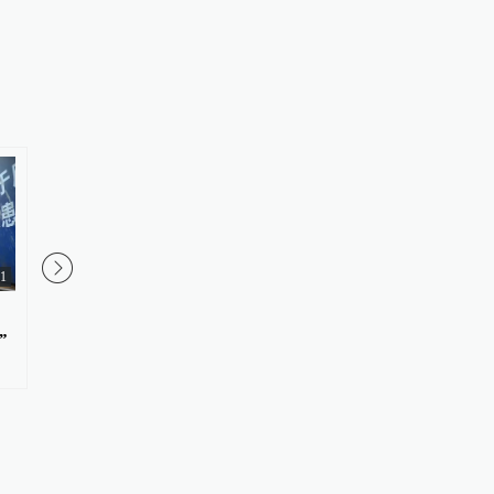
51
00:15
暖侬心丨上海虹桥站一旅客突然
实测：在上海两大机场
”
倒地，他们跪地施救接力“抢”回
到底有多热？
一命