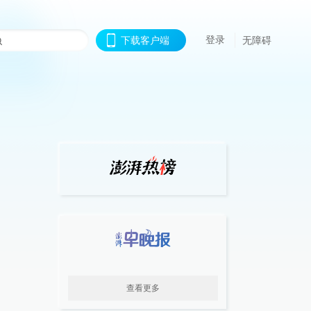
登录
下载客户端
无障碍
查看更多