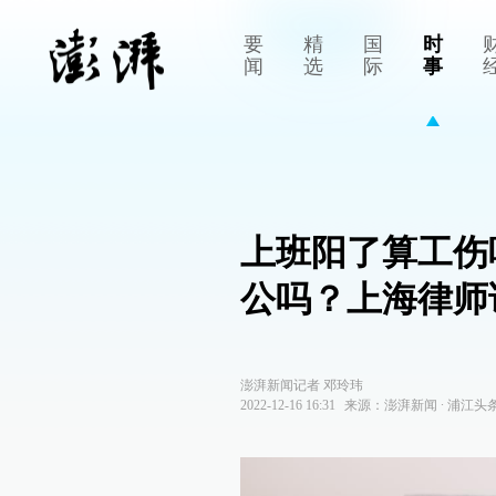
要
精
国
时
闻
选
际
事
上班阳了算工伤
公吗？上海律师
澎湃新闻记者 邓玲玮
2022-12-16 16:31
来源：
澎湃新闻
∙
浦江头