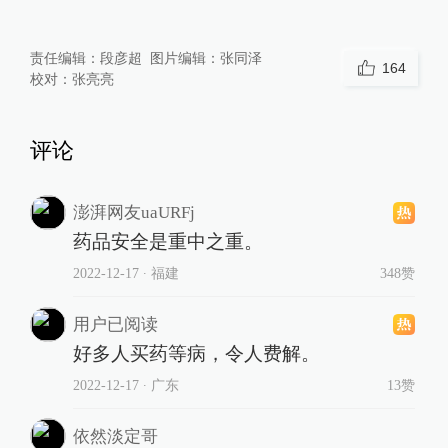
责任编辑：
段彦超
图片编辑：
张同泽
164
校对：
张亮亮
评论
澎湃网友uaURFj
药品安全是重中之重。
2022-12-17
∙ 福建
348赞
用户已阅读
好多人买药等病，令人费解。
2022-12-17
∙ 广东
13赞
依然淡定哥