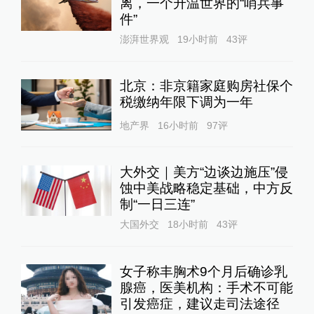
离，一个升温世界的“哨兵事
件”
澎湃世界观
19小时前
43
评
北京：非京籍家庭购房社保个
税缴纳年限下调为一年
地产界
16小时前
97
评
大外交｜美方“边谈边施压”侵
蚀中美战略稳定基础，中方反
制“一日三连”
大国外交
18小时前
43
评
女子称丰胸术9个月后确诊乳
腺癌，医美机构：手术不可能
引发癌症，建议走司法途径