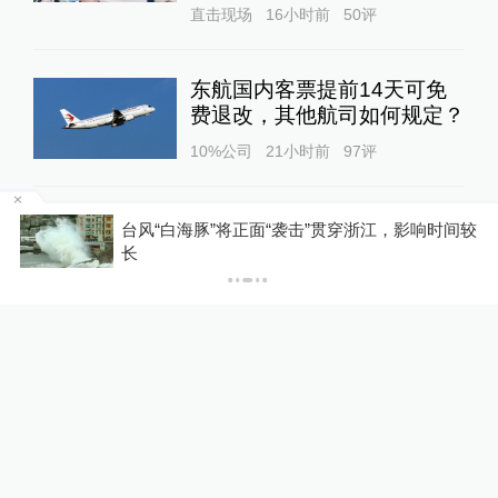
直击现场
16小时前
50
评
东航国内客票提前14天可免
费退改，其他航司如何规定？
10%公司
21小时前
97
评
区
台风“白海豚”将正面“袭击”贯穿浙江，影响时间较
长
关于澎湃
|
联系我们
|
法律声明
|
澎湃广告
©2014~
2026
上海东方报业有限公司
沪ICP证：沪B2-20170116 | 沪ICP备14003370号
互联网新闻信息服务许可证：31120170006
沪公网安备 31010602000299号