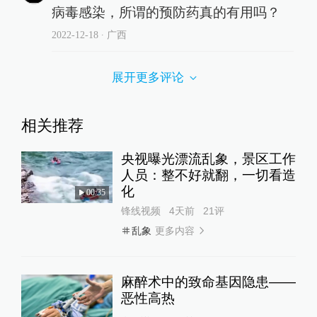
病毒感染，所谓的预防药真的有用吗？
2022-12-18
∙ 广西
展开更多评论
相关推荐
央视曝光漂流乱象，景区工作
人员：整不好就翻，一切看造
化
00:35
锋线视频
4天前
21
评
更多内容
乱象
麻醉术中的致命基因隐患——
恶性高热