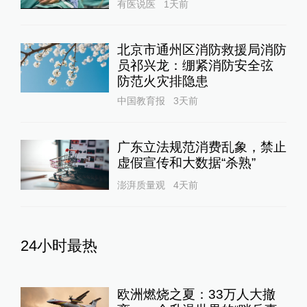
有医说医
1天前
北京市通州区消防救援局消防
员祁兴龙：绷紧消防安全弦
防范火灾排隐患
中国教育报
3天前
广东立法规范消费乱象，禁止
虚假宣传和大数据“杀熟”
澎湃质量观
4天前
24小时最热
欧洲燃烧之夏：33万人大撤