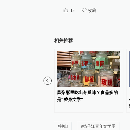
15
收藏
相关推荐
苏｜当代青年，把温柔留
凤梨酥里吃出冬瓜味？食品多的
子
是“替身文学”
#
钟山
#
扬子江青年文学季