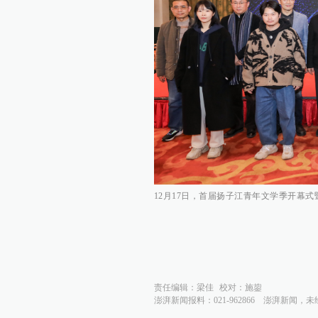
12月17日，首届扬子江青年文学季开幕
责任编辑：
梁佳
校对：
施鋆
澎湃新闻报料：021-962866
澎湃新闻，未