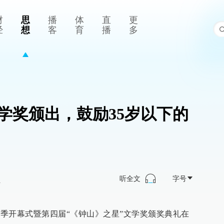
财
思
播
体
直
更
经
想
客
育
播
多
学奖颁出，鼓励35岁以下的
听全文
字号
>
学季开幕式暨第四届“《钟山》之星”文学奖颁奖典礼在