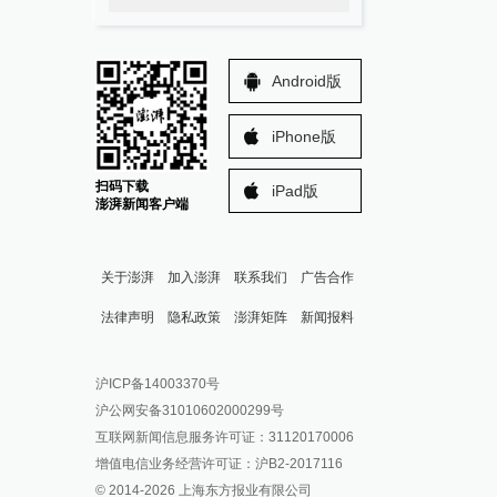
Android版
iPhone版
扫码下载
iPad版
澎湃新闻客户端
关于澎湃
加入澎湃
联系我们
广告合作
法律声明
隐私政策
澎湃矩阵
新闻报料
报料热线: 021-962866
澎湃新闻微博
沪ICP备14003370号
报料邮箱: news@thepaper.cn
澎湃新闻公众号
沪公网安备31010602000299号
澎湃新闻抖音号
互联网新闻信息服务许可证：31120170006
派生万物开放平台
增值电信业务经营许可证：沪B2-2017116
© 2014-
2026
上海东方报业有限公司
IP SHANGHAI