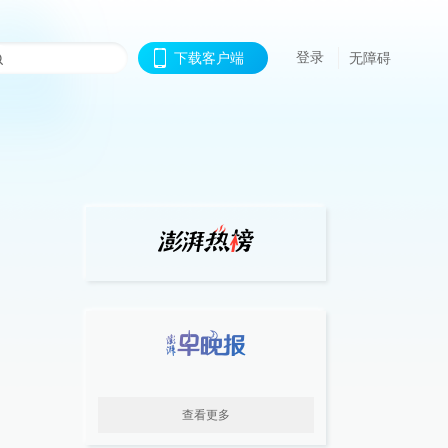
登录
下载客户端
无障碍
查看更多