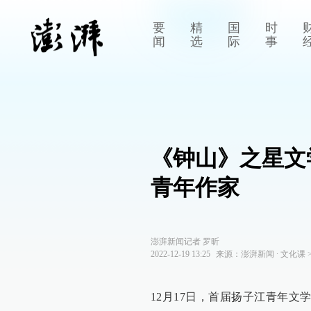
要
精
国
时
闻
选
际
事
《钟山》之星文
青年作家
澎湃新闻记者 罗昕
2022-12-19 13:25
来源：
澎湃新闻
∙
文化课
12月17日，首届扬子江青年文