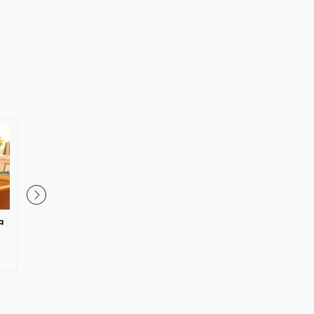
中
此刻姑苏｜当代青年，把温柔留
凤梨酥里吃出冬瓜味？
给毛孩子
是“替身文学”