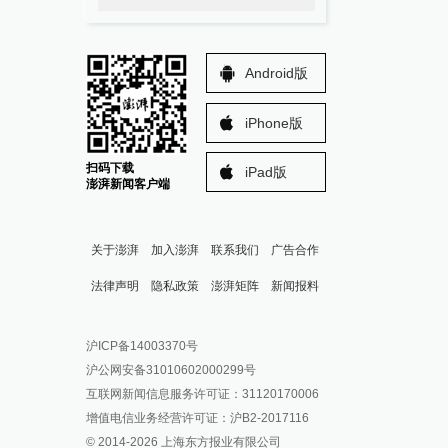
Android版
iPhone版
扫码下载
iPad版
澎湃新闻客户端
关于澎湃
加入澎湃
联系我们
广告合作
法律声明
隐私政策
澎湃矩阵
新闻报料
报料热线: 021-962866
澎湃新闻微博
沪ICP备14003370号
报料邮箱: news@thepaper.cn
澎湃新闻公众号
沪公网安备31010602000299号
澎湃新闻抖音号
互联网新闻信息服务许可证：31120170006
派生万物开放平台
增值电信业务经营许可证：沪B2-2017116
© 2014-
2026
上海东方报业有限公司
IP SHANGHAI