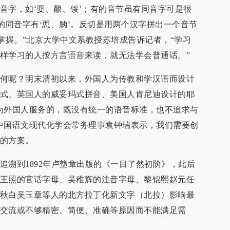
音字，如‘耍、酿、馁’；有的音节虽有同音字可是很
的同音字有‘恧、朒’。反切是用两个汉字拼出一个音节
难掌握。”北京大学中文系教授苏培成告诉记者，“学习
样学习的人按方言语音来读，就无法学会普通话。”
何呢？明末清初以来，外国人为传教和学汉语而设计
式、英国人的威妥玛式拼音、美国人肯尼迪设计的耶
为外国人服务的，既没有统一的语音标准，也不追求与
中国语文现代化学会常务理事袁钟瑞表示，我们需要创
的方案。
追溯到1892年卢戆章出版的《一目了然初阶》，此后
王照的官话字母、吴稚辉的注音字母、黎锦熙赵元任
秋白吴玉章等人的北方拉丁化新文字（北拉）影响最
交流或不够精密、简便、准确等原因而不能满足需