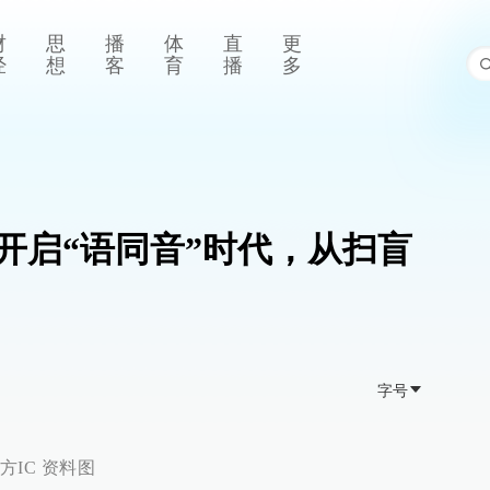
财
思
播
体
直
更
经
想
客
育
播
多
：开启“语同音”时代，从扫盲
字号
IC 资料图