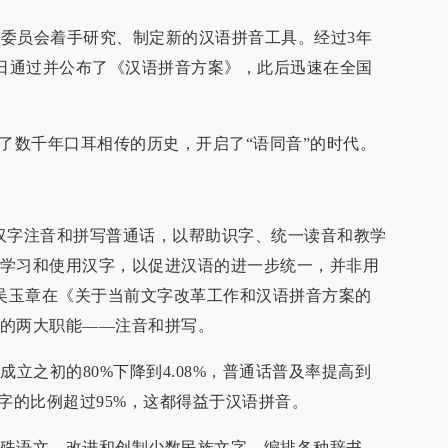
改革委员会着手研究、制定新的汉语拼音工具。经过3年
11日通过并公布了《汉语拼音方案》，此后迅速在全国
束了数千年口耳相传的历史，开启了“语同音”的时代。
汉字注音和拼写普通话，以帮助识字、统一读音和教学
学习和使用汉字，以促进汉语的进一步统一，并非用
日，吴玉章在《关于当前文字改革工作和汉语拼音方案的
的两大职能——注音和拼写。
成立之初的80%下降到4.08%，普通话普及率提高到
字的比例超过95%，这都得益于汉语拼音。
殊语文，改进和创制少数民族文字，编排各种辞书、