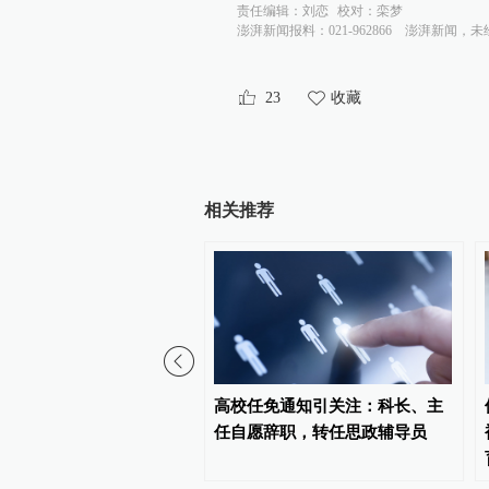
责任编辑：
刘恋
校对：
栾梦
澎湃新闻报料：021-962866
澎湃新闻，未
23
收藏
相关推荐
军陆春龙挂职担任苏州大
高校任免通知引关注：科长、主
学院副院长
任自愿辞职，转任思政辅导员