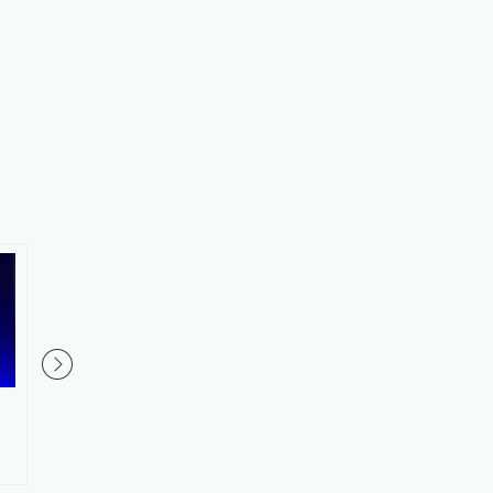
金华市委常委、统战部部长胡敏
奥运冠军陆春龙挂职担
已任金华职业技术大学党委书记
学体育学院副院长