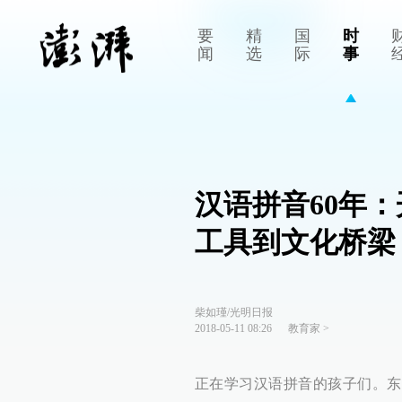
要
精
国
时
闻
选
际
事
汉语拼音60年
工具到文化桥梁
柴如瑾/光明日报
2018-05-11 08:26
教育家
>
正在学习汉语拼音的孩子们。东方