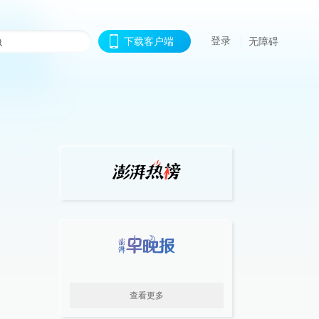
登录
下载客户端
无障碍
查看更多