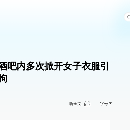
酒吧内多次掀开女子衣服引
拘
听全文
字号