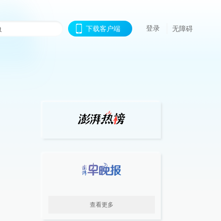
登录
下载客户端
无障碍
查看更多