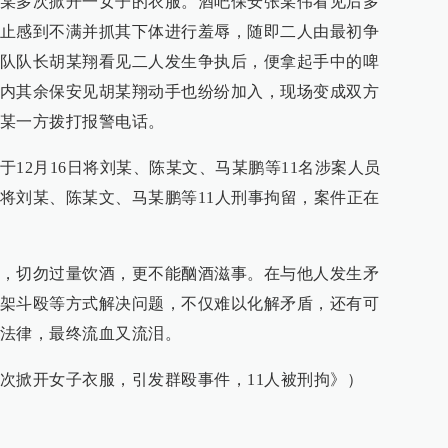
某多次掀开一女子的衣服。酒吧保安张某伟看见后多
止感到不满并抓其下体进行羞辱，随即二人由最初争
队队长胡某翔看见二人发生争执后，便拿起手中的啤
内其余保安见胡某翔动手也纷纷加入，现场变成双方
某一方拨打报警电话。
12月16日将刘某、陈某文、马某鹏等11名涉案人员
将刘某、陈某文、马某鹏等11人刑事拘留，案件正在
，切勿过量饮酒，更不能酗酒滋事。在与他人发生矛
架斗殴等方式解决问题，不仅难以化解矛盾，还有可
法律，最终流血又流泪。
次掀开女子衣服，引发群殴事件，11人被刑拘》）