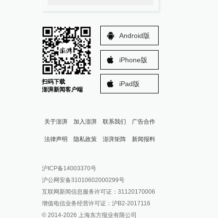
Android版
iPhone版
扫码下载
iPad版
澎湃新闻客户端
关于澎湃
加入澎湃
联系我们
广告合作
法律声明
隐私政策
澎湃矩阵
新闻报料
报料热线: 021-962866
澎湃新闻微博
沪ICP备14003370号
报料邮箱: news@thepaper.cn
澎湃新闻公众号
沪公网安备31010602000299号
澎湃新闻抖音号
互联网新闻信息服务许可证：31120170006
派生万物开放平台
增值电信业务经营许可证：沪B2-2017116
© 2014-
2026
上海东方报业有限公司
IP SHANGHAI