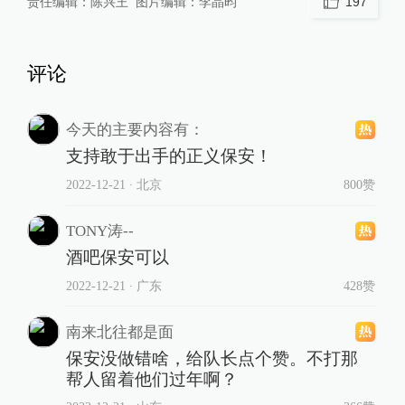
责任编辑：
陈兴王
图片编辑：
李晶昀
197
评论
今天的主要内容有：
支持敢于出手的正义保安！
2022-12-21
∙ 北京
800赞
TONY涛--
酒吧保安可以
2022-12-21
∙ 广东
428赞
南来北往都是面
保安没做错啥，给队长点个赞。不打那
帮人留着他们过年啊？