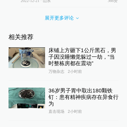
2022-12-21
∙ 山东
366赞
展开更多评论
相关推荐
床铺上方砸下1公斤黑石，男
子因没睡懒觉躲过一劫，“当
时整栋房都在震动”
万物杂志
2小时前
36岁男子胃中取出180颗铁
钉：患有精神疾病存在异食行
为
直击现场
2小时前