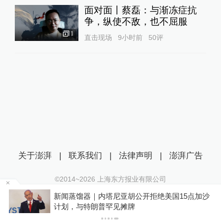
面对面丨蔡磊：与渐冻症抗
争，纵使不敌，也不屈服
1
直击现场
9小时前
50
评
关于澎湃
|
联系我们
|
法律声明
|
澎湃广告
©2014~
2026
上海东方报业有限公司
沪ICP证：沪B2-20170116 | 沪ICP备14003370号
新闻蒸馏器｜内塔尼亚胡公开拒绝美国15点加沙
互联网新闻信息服务许可证：31120170006
计划，与特朗普罕见摊牌
沪公网安备 31010602000299号