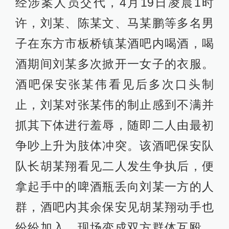
经涉案人员交代，4月19日凌晨1时
许，刘某、陈某文、马某鹏等多名男
子在东方市板桥镇某酒吧内喝酒，喝
酒期间刘某多次掀开一女子的衣服。
酒吧保安张某伟看见后多次口头制
止，刘某对张某伟的制止感到不满并
抓其下体进行羞辱，随即二人由最初
争吵上升为肢体冲突。该酒吧保安队
队长胡某翔看见二人发生争执后，便
拿起手中的啤酒瓶丢向刘某一方的人
群，酒吧内其余保安见胡某翔动手也
纷纷加入，现场变成双方群体互殴，