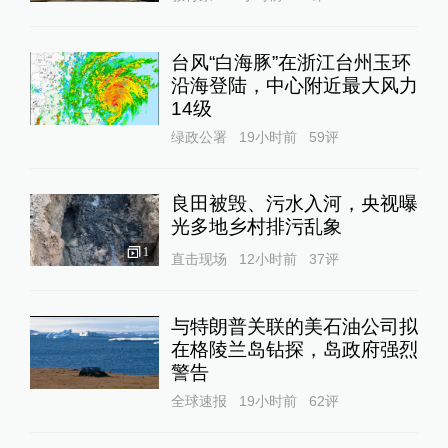
台风“白海豚”在浙江台州玉环
沿海登陆，中心附近最大风力
14级
绿政公署
19小时前
59
评
良田被毁、污水入河，央视曝
光多地乡村排污乱象
1
直击现场
12小时前
37
评
与特朗普关联的美石油公司拟
在格陵兰岛钻探，岛政府强烈
警告
全球速报
19小时前
62
评