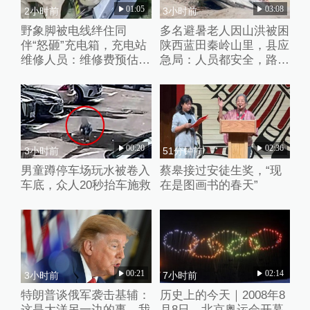
01:05
03:08
2小时前
3小时前
野象脚被电线绊住同
多名避暑老人因山洪被困
伴“怒砸”充电箱，充电站
陕西蓝田秦岭山里，县应
维修人员：维修费预估2
急局：人员都安全，路暂
万元
时没通
00:20
02:36
3小时前
51分钟前
男童蹲停车场玩水被卷入
蔡皋接过安徒生奖，“现
车底，众人20秒抬车施救
在是图画书的春天”
00:21
02:14
3小时前
7小时前
特朗普谈俄军袭击基辅：
历史上的今天｜2008年8
这是大洋另一边的事，我
月8日，北京奥运会开幕