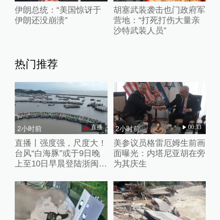
伊朗总统：“美国惊讶于
胡塞武装袭击也门政府军
伊朗还没崩溃”
营地：“打死打伤大量亲
沙特武装人员”
热门推荐
直播
00:33
2小时前
2小时前
直播丨强度强，尺度大！
美参议员格雷厄姆生前画
台风“白海豚”或于9日晚
面曝光：内塔尼亚胡在旁
上至10日早晨登陆浙闽沿
为其庆生
海