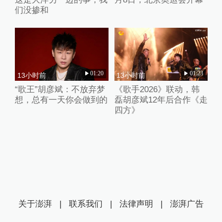
们没掺和
01:20
01:23
13小时前
13小时前
“歌王”胡彦斌：不放弃梦
《歌手2026》联动，韩
想，总有一天你会做到的
磊胡彦斌12年后合作《走
四方》
关于澎湃
|
联系我们
|
法律声明
|
澎湃广告