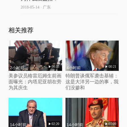
2018-05-14
∙ 广东
相关推荐
00:33
00:21
2小时前
4小时前
美参议员格雷厄姆生前画
特朗普谈俄军袭击基辅：
面曝光：内塔尼亚胡在旁
这是大洋另一边的事，我
为其庆生
们没掺和
02:20
01:09
14小时前
14小时前