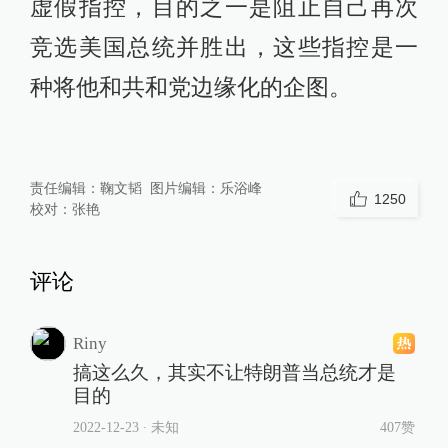
虚假指控，目的之一是阻止自己再次
竞选美国总统并胜出，这些指控是一
种将他和共和党边缘化的企图。
责任编辑：
鞠文韬
图片编辑：
乐浴峰
1250
校对：
张艳
评论
Riny
搞这么久，其实不让特朗普当总统才是
目的
2022-12-23
∙ 未知
407赞