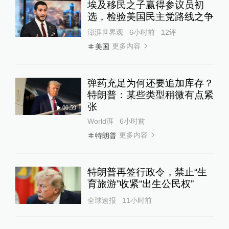
埃及移民之子赢得参议员初
选，检验美国民主党路线之争
澎湃世界观
6小时前
12
评
更多内容
美国
弹药充足为何还要追加库存？
特朗普：某些类型稍微有点紧
张
00:59
World湃
6小时前
更多内容
特朗普
特朗普再签行政令，禁止“生
育旅游”收紧“出生公民权”
全球速报
11小时前