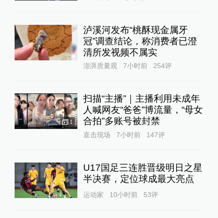
泸溪河发布“桃酥现金属牙
冠”调查结论，称消费者已澄
清所发视频不属实
澎湃质量观
7小时前
254
评
扫描“主播”｜主播利用未成年
人喊网友“爸爸”博流量，“母女
合拍”多账号被封禁
1
直击现场
7小时前
147
评
U17国足三连胜晋级明日之星
半决赛，定位球成最大亮点
运动家
10小时前
53
评