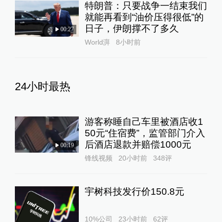
特朗普：只要战争一结束我们
就能再看到“油价压得很低”的
日子，伊朗撑不了多久
00:27
World湃
8小时前
24小时最热
游客称睡自己车里被酒店收1
50元“住宿费”，监管部门介入
后酒店退款并赔偿1000元
00:19
锋线视频
20小时前
348
评
宇树科技发行价150.8元
10%公司
23小时前
62
评