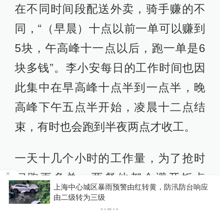
在不同时间段配送外卖，骑手赚的不
同，“（早晨）十点以前一单可以赚到
5块，午高峰十一点以后，跑一单是6
块多钱”。李小安每日的工作时间也因
此集中在早高峰十点半到一点半，晚
高峰下午五点半开始，凌晨十二点结
束，有时也会跑到半夜两点才收工。
一天十几个小时的工作量，为了抢时
间跑更多单，两餐他都会避开饭点
应
受台风“白海豚”影响，铁路部门进一步调整列车
吃，“一点半到两点吃午饭，晚饭就等
开行方案
到收工12点以后再吃”。每日用在吃饭