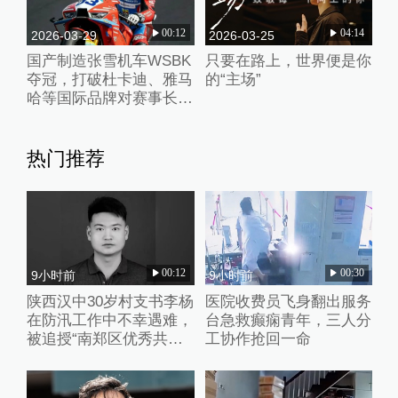
00:12
04:14
2026-03-29
2026-03-25
国产制造张雪机车WSBK
只要在路上，世界便是你
夺冠，打破杜卡迪、雅马
的“主场”
哈等国际品牌对赛事长期
垄断
热门推荐
00:12
00:30
9小时前
9小时前
陕西汉中30岁村支书李杨
医院收费员飞身翻出服务
在防汛工作中不幸遇难，
台急救癫痫青年，三人分
被追授“南郑区优秀共产
工协作抢回一命
党员”称号