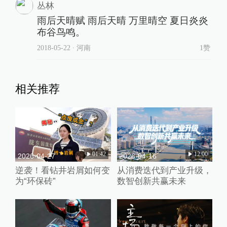
丛林
雨后天晴赋 雨后天晴 万里晴空 夏日炎炎
布谷鸟鸣。
2018-05-22
∙ 河南
1赞
相关推荐
01:42
12:00
2026-04-27
2026-04-16
逆袭！看钻井岩屑如何变
从消费迭代到产业升级，
为“环保砖”
数智创新共赢未来