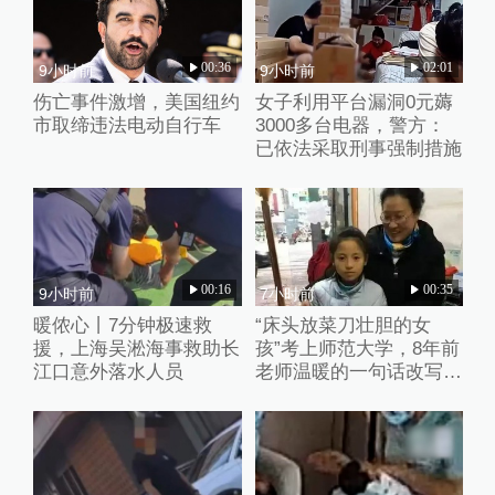
00:36
02:01
9小时前
9小时前
伤亡事件激增，美国纽约
女子利用平台漏洞0元薅
市取缔违法电动自行车
3000多台电器，警方：
已依法采取刑事强制措施
00:16
00:35
9小时前
7小时前
暖侬心丨7分钟极速救
“床头放菜刀壮胆的女
援，上海吴淞海事救助长
孩”考上师范大学，8年前
江口意外落水人员
老师温暖的一句话改写了
她的人生