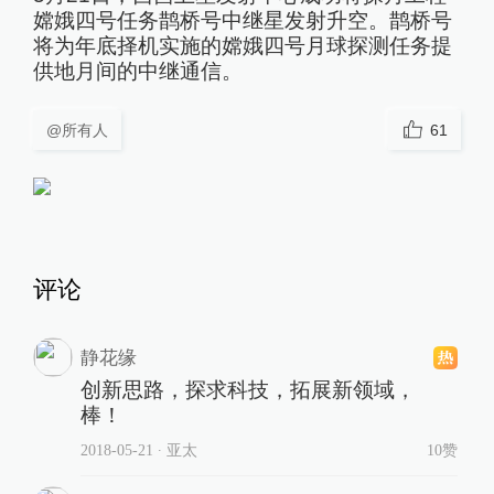
嫦娥四号任务鹊桥号中继星发射升空。鹊桥号
将为年底择机实施的嫦娥四号月球探测任务提
供地月间的中继通信。
@所有人
61
评论
静花缘
创新思路，探求科技，拓展新领域，
棒！
2018-05-21
∙ 亚太
10赞