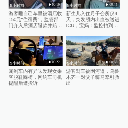
00:19
00:44
8小时前
8小时前
游客睡自己车里被酒店收
新生儿入住月子会所仅4
150元“住宿费”，监管部
天，突发颅内出血被送进
门介入后酒店退款并赔偿
ICU，宝妈：监控拍到护
1000元
理人员扇婴儿耳光
00:22
00:38
9小时前
9小时前
闻到车内有异味发现女乘
游客驾车被困河道，乌鲁
客脱鞋踩椅，网约车司机
木齐一对父子骑马牵引救
提醒后遭投诉
出