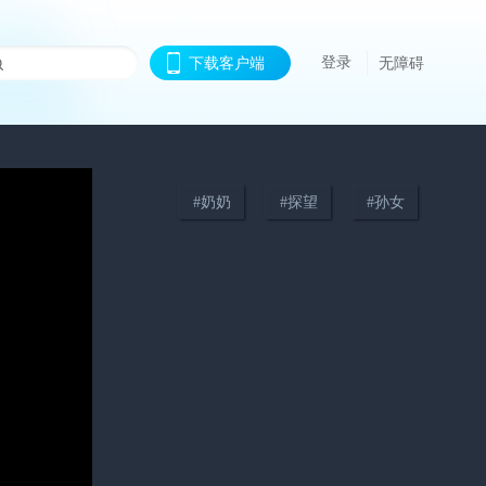
登录
下载客户端
无障碍
#
奶奶
#
探望
#
孙女