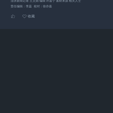
澎湃新闻记者 王文娟 编辑 许嘉宁 素材来源 相关人士
责任编辑：
李蕊
校对：
徐亦嘉
收藏