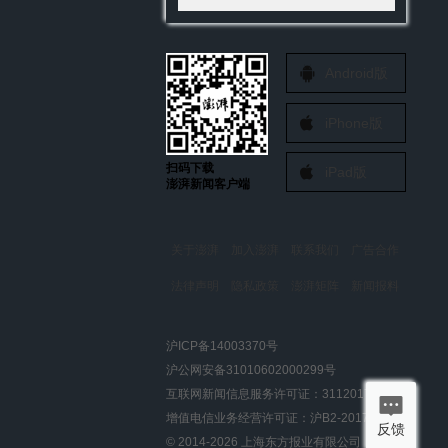
Android版
iPhone版
扫码下载
iPad版
澎湃新闻客户端
关于澎湃
加入澎湃
联系我们
广告合作
法律声明
隐私政策
澎湃矩阵
新闻报料
报料热线: 021-962866
澎湃新闻微博
沪ICP备14003370号
报料邮箱: news@thepaper.cn
澎湃新闻公众号
沪公网安备31010602000299号
澎湃新闻抖音号
互联网新闻信息服务许可证：31120170006
派生万物开放平台
增值电信业务经营许可证：沪B2-2017116
反馈
© 2014-
2026
上海东方报业有限公司
IP SHANGHAI