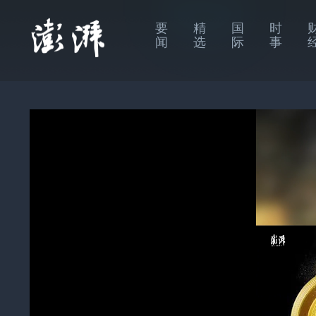
要
精
国
时
闻
选
际
事