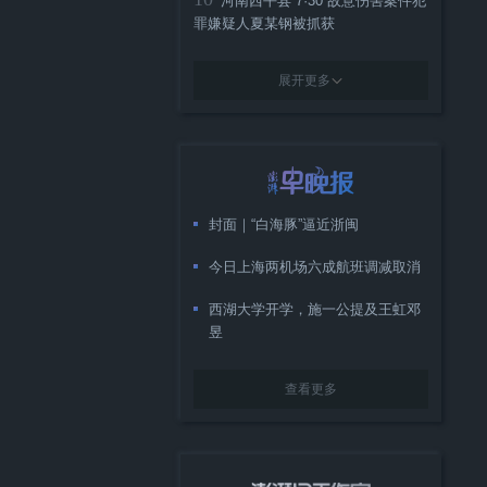
河南西平县“7·30”故意伤害案件犯
罪嫌疑人夏某钢被抓获
展开更多
封面｜“白海豚”逼近浙闽
今日上海两机场六成航班调减取消
西湖大学开学，施一公提及王虹邓
昱
查看更多