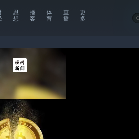
财
思
播
体
直
更
经
想
客
育
播
多