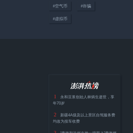
#
空气币
#
诈骗
01:16
#
虚拟币
甘肃陇南一村庄季节性缺水，七
旬老人靠竹篓背水维持生活
02:24
天路Vlog｜珠峰108拐极限实
1
测！比亚迪天神之眼B征服高原
永和豆浆创始人林炳生逝世，享
年70岁
天路
2
新疆4A级及以上景区自驾服务费
均改为按车收费
3