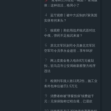
“青海和兰州在抢一碗面？”青海媒
体：这种说法，格局小了
4
蓝厅观察丨被中方反制的7家美国
实体有何来头？
5
核观察｜美欲用战术核武器对抗
中俄，弹药不足核武来凑？
6
原北京军区副司令员兼北京军区
空军司令员李永金逝世，享年84岁
7
网上卖黄金卷入电诈8万元被划
扣，驻马店市公安局称新蔡警方程序
违法
8
检测列车撞人致11死2伤，施工业
务外包单位被罚1.5万元
9
消费者称被“弹窗投保”续费超千
元：元保保险称过程合规，已退款
10