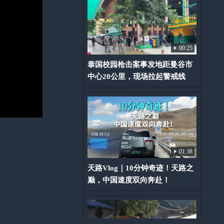
00:25
泰国校园枪击案事发地距曼谷市
中心20公里，现场拉起警戒线
01:38
天路Vlog｜10分钟奇迹！天路之
巅，中国速度双向奔赴！