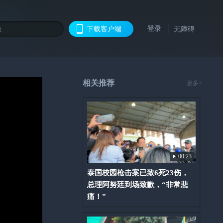
登录
下载客户端
无障碍
相关推荐
更多>
00:23
泰国校园枪击案已致6死23伤，
总理阿努廷到场致歉，“非常悲
痛！”