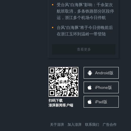
受台风“白海豚”影响：千余架次
航班取消，多条铁路部分区段停
运，浙江多个机场今日停航
台风“白海豚”将于今日傍晚前后
在浙江玉环到温岭一带登陆
查看更多
Android版
iPhone版
扫码下载
iPad版
澎湃新闻客户端
关于澎湃
加入澎湃
联系我们
广告合作