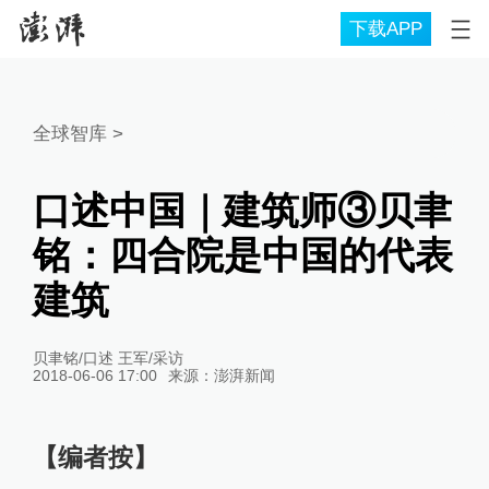
下载APP
全球智库
>
口述中国｜建筑师③贝聿
铭：四合院是中国的代表
建筑
贝聿铭/口述 王军/采访
2018-06-06 17:00
来源：
澎湃新闻
【编者按】