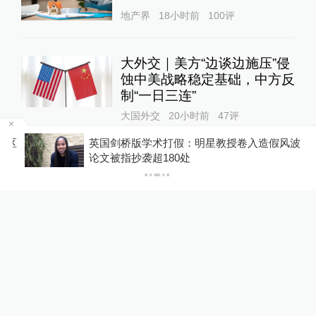
地产界
18小时前
100
评
大外交｜美方“边谈边施压”侵
蚀中美战略稳定基础，中方反
制“一日三连”
大国外交
20小时前
47
评
区
英国剑桥版学术打假：明星教授卷入造假风波，
论文被指抄袭超180处
女子称丰胸术9个月后确诊乳
腺癌，医美机构：手术不可能
引发癌症，建议走司法途径
直击现场
18小时前
59
评
东航国内客票提前14天可免
费退改，其他航司如何规定？
10%公司
23小时前
100
评