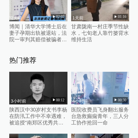
02:02
01:16
3天前
1天前
博闻｜清华大学博士后在
甘肃陇南一村庄季节性缺
妻子孕期出轨被退站，法
水，七旬老人靠竹篓背水
院一审判其赔偿被骗者1
维持生活
万元并道歉
热门推荐
00:12
00:30
3小时前
4小时前
陕西汉中30岁村支书李杨
医院收费员飞身翻出服务
在防汛工作中不幸遇难，
台急救癫痫青年，三人分
被追授“南郑区优秀共产
工协作抢回一命
党员”称号