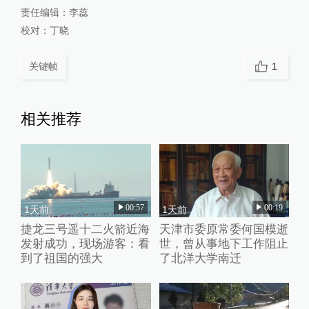
责任编辑：
李蕊
校对：
丁晓
关键帧
1
相关推荐
00:57
00:19
1天前
1天前
捷龙三号遥十二火箭近海
天津市委原常委何国模逝
发射成功，现场游客：看
世，曾从事地下工作阻止
到了祖国的强大
了北洋大学南迁