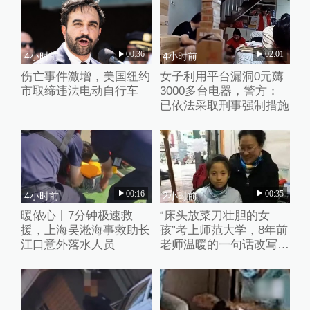
00:36
02:01
4小时前
4小时前
伤亡事件激增，美国纽约
女子利用平台漏洞0元薅
市取缔违法电动自行车
3000多台电器，警方：
已依法采取刑事强制措施
00:16
00:35
4小时前
2小时前
暖侬心丨7分钟极速救
“床头放菜刀壮胆的女
援，上海吴淞海事救助长
孩”考上师范大学，8年前
江口意外落水人员
老师温暖的一句话改写了
她的人生