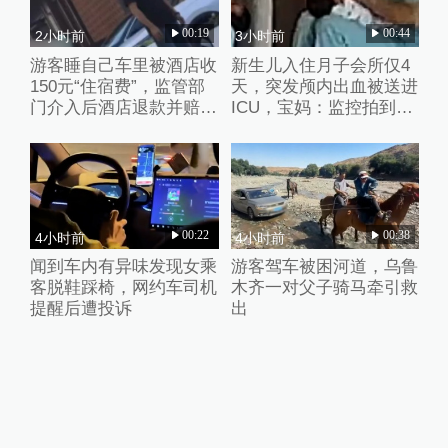
00:19
00:44
2小时前
3小时前
游客睡自己车里被酒店收
新生儿入住月子会所仅4
150元“住宿费”，监管部
天，突发颅内出血被送进
门介入后酒店退款并赔偿
ICU，宝妈：监控拍到护
1000元
理人员扇婴儿耳光
00:22
00:38
4小时前
4小时前
闻到车内有异味发现女乘
游客驾车被困河道，乌鲁
客脱鞋踩椅，网约车司机
木齐一对父子骑马牵引救
提醒后遭投诉
出