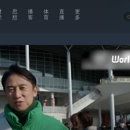
财
思
播
体
直
更
经
想
客
育
播
多