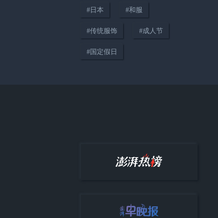
#
日本
#
和服
#
传统服饰
#
成人节
01:39
#
国定假日
许海峰回忆亚运会经典时刻，期
盼年轻运动员打出更好的水平
00:21
耗资1750亿美元，五角大楼拟
2026年底前首测“金穹”