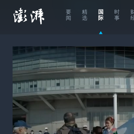
要
精
国
时
闻
选
际
事