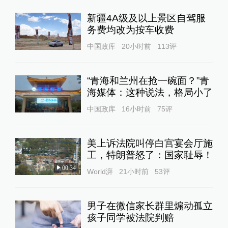
新疆4A级及以上景区自驾服
务费均改为按车收费
中国政库
20小时前
113
评
“青海和兰州在抢一碗面？”青
海媒体：这种说法，格局小了
中国政库
16小时前
75
评
美上诉法院叫停白宫宴会厅施
工，特朗普怒了：国家耻辱！
00:34
World湃
21小时前
53
评
男子在微信家长群里煽动孤立
孩子同学被法院判赔