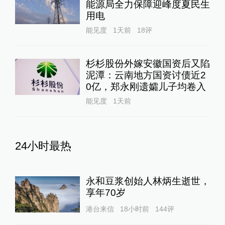
能源局全力保障迎峰度夏民生
用电
能见度
1天前
18
评
杉杉股份外嫁安徽国资后又陷
泥潭：云南地方国资讨债近2
0亿，郑永刚遗孀儿子均卷入
能见度
1天前
24小时最热
永和豆浆创始人林炳生逝世，
享年70岁
港台来信
18小时前
144
评