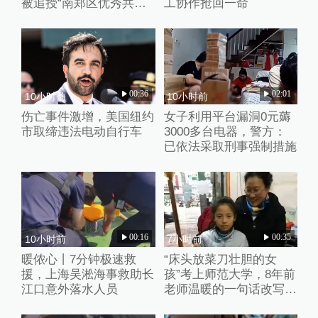
被追授“南郑区优秀共产
工协作抢回一命
党员”称号
00:36
02:01
10小时前
10小时前
伤亡事件激增，美国纽约
女子利用平台漏洞0元薅
市取缔违法电动自行车
3000多台电器，警方：
已依法采取刑事强制措施
00:16
00:35
10小时前
7小时前
暖侬心丨7分钟极速救
“床头放菜刀壮胆的女
援，上海吴淞海事救助长
孩”考上师范大学，8年前
江口意外落水人员
老师温暖的一句话改写了
她的人生