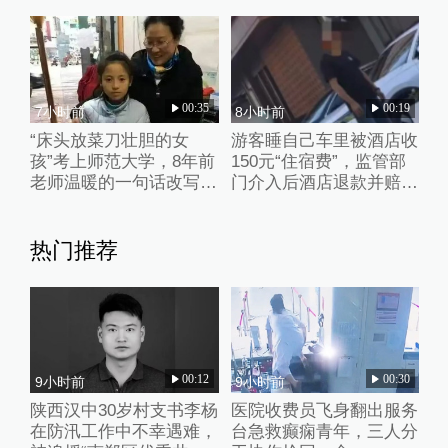
00:35
00:19
7小时前
8小时前
“床头放菜刀壮胆的女
游客睡自己车里被酒店收
孩”考上师范大学，8年前
150元“住宿费”，监管部
老师温暖的一句话改写了
门介入后酒店退款并赔偿
她的人生
1000元
热门推荐
00:12
00:30
9小时前
9小时前
陕西汉中30岁村支书李杨
医院收费员飞身翻出服务
在防汛工作中不幸遇难，
台急救癫痫青年，三人分