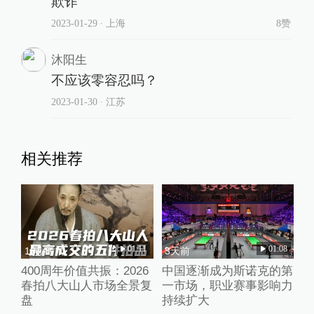
欺诈
2023-01-29
∙ 上海
8赞
沐阳生
不应该零容忍吗？
2023-01-30
∙ 江苏
相关推荐
01:11
01:08
18小时前
3天前
400周年价值共振：2026
中国逐渐成为斯诺克的第
春拍八大山人市场全景复
一市场，职业赛事影响力
盘
持续扩大