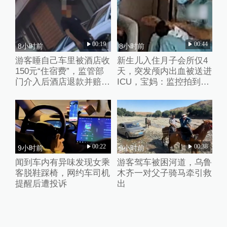
00:19
00:44
8小时前
8小时前
游客睡自己车里被酒店收
新生儿入住月子会所仅4
150元“住宿费”，监管部
天，突发颅内出血被送进
门介入后酒店退款并赔偿
ICU，宝妈：监控拍到护
1000元
理人员扇婴儿耳光
00:22
00:38
9小时前
9小时前
闻到车内有异味发现女乘
游客驾车被困河道，乌鲁
客脱鞋踩椅，网约车司机
木齐一对父子骑马牵引救
提醒后遭投诉
出