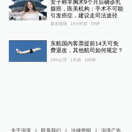
女子称丰胸术9个月后确诊乳
腺癌，医美机构：手术不可能
引发癌症，建议走司法途径
直击现场
19小时前
59
评
东航国内客票提前14天可免
费退改，其他航司如何规定？
10%公司
1天前
100
评
关于澎湃
|
联系我们
|
法律声明
|
澎湃广告