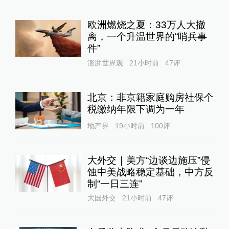
欧洲燃烧之夏：33万人大撤
离，一个升温世界的“哨兵事
件”
澎湃世界观
21小时前
47
评
北京：非京籍家庭购房社保个
税缴纳年限下调为一年
地产界
19小时前
100
评
大外交｜美方“边谈边施压”侵
蚀中美战略稳定基础，中方反
制“一日三连”
大国外交
21小时前
47
评