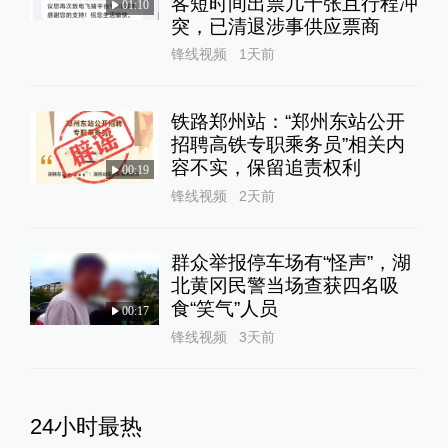
客短时间出票几十张且行程冲
01:10
突，已清退涉事供应票商
锋线视频
1天前
铁路郑州站：“郑州东站公开
招聘高铁专职乘务员”相关内
容不实，保留追责权利
00:19
锋线视频
2天前
群众举报停车场有“怪声”，湖
北黄冈民警当场查获四名吸
食“笑气”人员
00:17
锋线视频
3天前
24小时最热