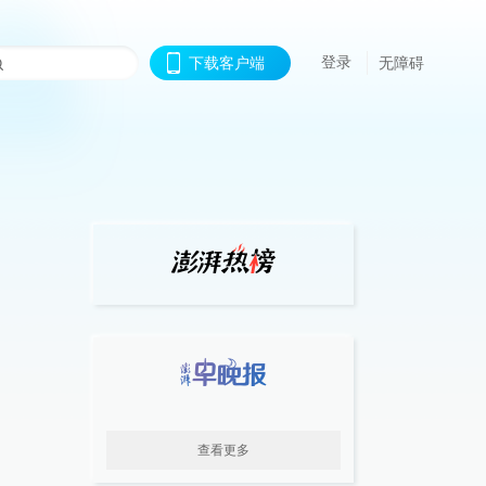
登录
下载客户端
无障碍
查看更多