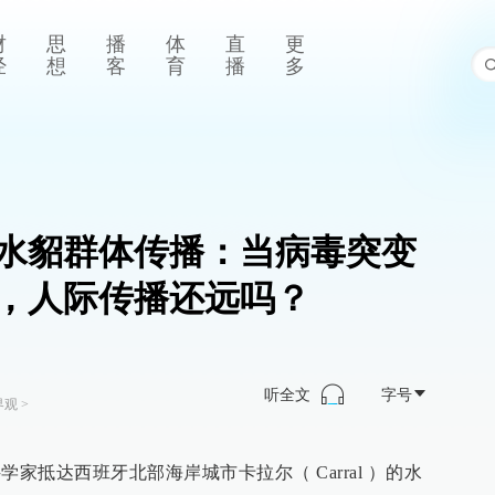
财
思
播
体
直
更
经
想
客
育
播
多
水貂群体传播：当病毒突变
，人际传播还远吗？
听全文
字号
界观
>
科学家抵达西班牙北部海岸城市卡拉尔（ Carral ）的水