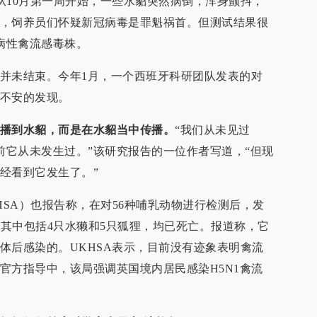
。从10月第一周开始，一些水貂突然病倒，浑身颤抖，
，饲养员们怀疑新冠病毒是罪魁祸首。但测试结果很
致病性禽流感毒株。
并未结束。今年1月，一个西班牙科研团队发表的对
不安的发现。
播到水貂，而是在水貂当中传播。
“我们从未见过
此前它从未发生过。”该研究报告的一位作者写道，“但现
经看到它发生了。”
HSA）也报告称，在对56种哺乳动物进行检测后，发
。其中包括4只水獭和5只狐狸，均已死亡。报道称，它
体后感染的。UKHSA表示，目前没有迹象表明禽流
官方指导中，该局强调英国境内居民感染H5N1禽流