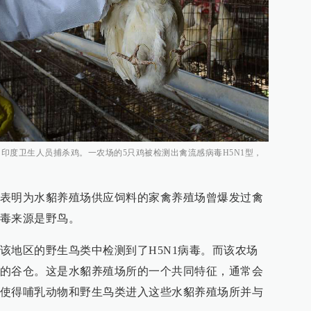
巴，印度卫生人员捕杀鸡。一农场的5只鸡被检测出禽流感病毒H5N1型，
表明为水貂养殖场供应饲料的家禽养殖场曾爆发过禽
毒来源是野鸟。
该地区的野生鸟类中检测到了H5N1病毒。而该农场
的谷仓。这是水貂养殖场所的一个共同特征，通常会
使得哺乳动物和野生鸟类进入这些水貂养殖场所并与