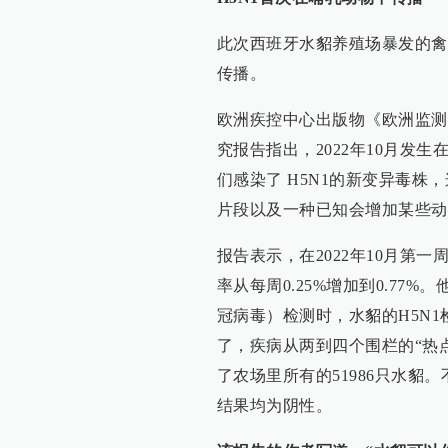
此次西班牙水貂养殖场暴发的禽
传播。
欧洲疾控中心出版物《欧洲监测》（Eu
究报告指出，2022年10月发
们感染了 H5N1的新变异毒
片段以及一种已知会增加某些动
报告表示，在2022年10月第
率从每周0.25%增加到0.77%。
冠病毒）检测时，水貂的H5N
了，疾病从两到四个围栏的“热
了农场里所有的51986只水貂
结果均为阴性。