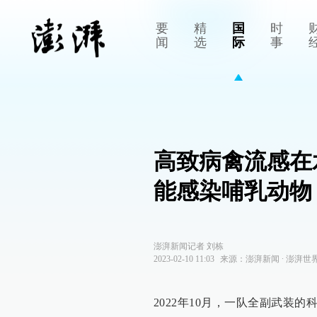
要
精
国
时
闻
选
际
事
高致病禽流感在
能感染哺乳动物
澎湃新闻记者 刘栋
2023-02-10 11:03
来源：
澎湃新闻
∙
澎湃世
2022年10月，一队全副武装的