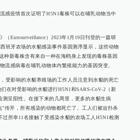
流感疫情首次证明了H5N1毒株可以在哺乳动物当中
rosurveillance）2023年1月19日刊登的一篇研
生在西班牙农场的水貂感染事件基因测序显示，这些动物
株，这种新毒株含有来自一种在海鸥身上发现的毒株基因
物流感病毒在哺乳动物体内繁殖能力的基因突变。
一周，受影响的水貂养殖场的工作人员注意到水貂的死亡
他们在对受影响的水貂进行H5N1和SARS-CoV-2（新
1检测呈阳性。在接下来的几周里，更多的水貂生病
点”传开，所有感染的动物都死亡了。工人们被迫扑杀
。不过所幸11名接触了受感染水貂的农场工人H5N1检测