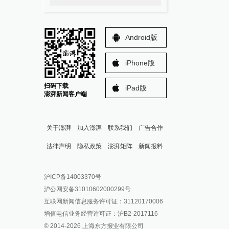
Android版
iPhone版
扫码下载
iPad版
澎湃新闻客户端
关于澎湃
加入澎湃
联系我们
广告合作
法律声明
隐私政策
澎湃矩阵
新闻报料
报料热线: 021-962866
澎湃新闻微博
沪ICP备14003370号
报料邮箱: news@thepaper.cn
澎湃新闻公众号
沪公网安备31010602000299号
澎湃新闻抖音号
互联网新闻信息服务许可证：31120170006
派生万物开放平台
增值电信业务经营许可证：沪B2-2017116
© 2014-
2026
上海东方报业有限公司
IP SHANGHAI