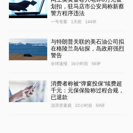
划扣，驻马店市公安局称新蔡
警方程序违法
一号专案
1天前
144
评
与特朗普关联的美石油公司拟
在格陵兰岛钻探，岛政府强烈
警告
全球速报
16小时前
56
评
消费者称被“弹窗投保”续费超
千元：元保保险称过程合规，
已退款
澎湃质量观
22小时前
59
评