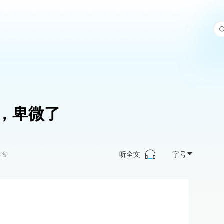
，卑微了
听全文
字号
湃客