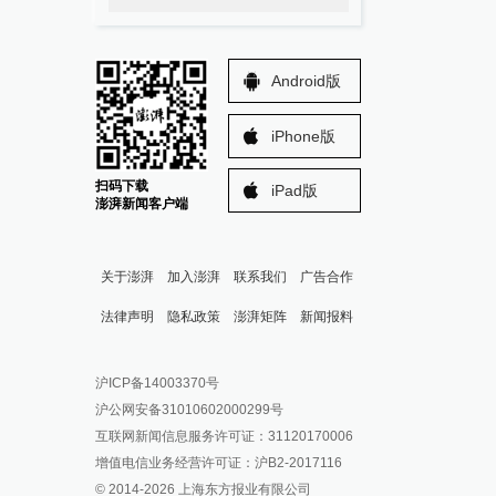
Android版
iPhone版
扫码下载
iPad版
澎湃新闻客户端
关于澎湃
加入澎湃
联系我们
广告合作
法律声明
隐私政策
澎湃矩阵
新闻报料
报料热线: 021-962866
澎湃新闻微博
沪ICP备14003370号
报料邮箱: news@thepaper.cn
澎湃新闻公众号
沪公网安备31010602000299号
澎湃新闻抖音号
互联网新闻信息服务许可证：31120170006
派生万物开放平台
增值电信业务经营许可证：沪B2-2017116
© 2014-
2026
上海东方报业有限公司
IP SHANGHAI